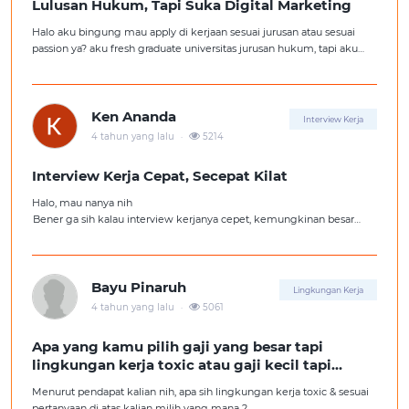
Lulusan Hukum, Tapi Suka Digital Marketing
Halo aku bingung mau apply di kerjaan sesuai jurusan atau sesuai
passion ya? aku fresh graduate universitas jurusan hukum, tapi aku
lebih suka kerajaan digital marketing. Ortuku tentu kasi saran biar
aku ambil kerjaan sesuai jurusan.
Ken Ananda
Interview Kerja
.
4 tahun yang lalu
5214
Interview Kerja Cepat, Secepat Kilat
Halo, mau nanya nih
Bener ga sih kalau interview kerjanya cepet, kemungkinan besar
kita ga diterima kerja?
Tolong pencerahannya dong kakak-kakak semua, soalnya aku fresh
graduate, huhu :'(
Bayu Pinaruh
Lingkungan Kerja
.
4 tahun yang lalu
5061
Apa yang kamu pilih gaji yang besar tapi
lingkungan kerja toxic atau gaji kecil tapi
lingkungan kerja yang nyaman
Menurut pendapat kalian nih, apa sih lingkungan kerja toxic & sesuai
pertanyaan di atas kalian milih yang mana ?