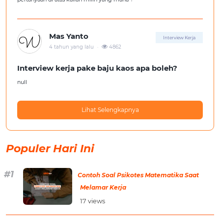
Mas Yanto
Interview Kerja
.
4 tahun yang lalu
4862
Interview kerja pake baju kaos apa boleh?
null
Lihat Selengkapnya
Populer Hari Ini
Contoh Soal Psikotes Matematika Saat
Melamar Kerja
17 views