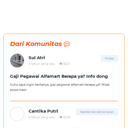
Dari Komunitas
Sul Atri
Profesi
.
4 tahun yang lalu
8221
Gaji Pegawai Alfamart Berapa ya? Info dong
Suhu saya ingin bertanya, gaji pegawai alfamart berapa ya? Misal
posisi kasir.
Cantika Putri
Keahlian dan Kemampuan
.
4 tahun yang lalu
5229