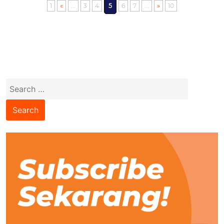
1
«
...
3
4
5
6
7
...
»
10
Search
for: