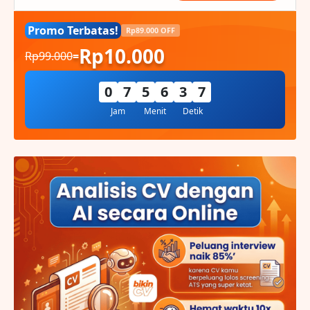
Promo Terbatas!
Rp89.000 OFF
Rp10.000
Rp99.000
=
0
7
5
6
3
6
Jam
Menit
Detik