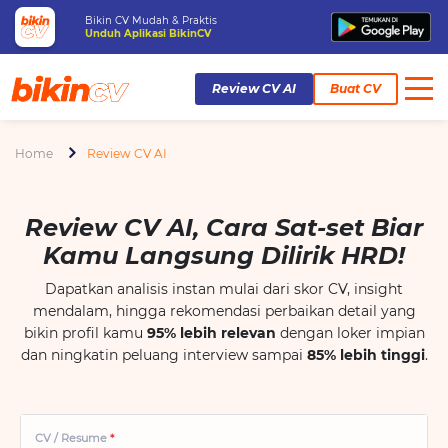
Bikin CV Mudah & Praktis
Unduh Aplikasi BikinCV
Review CV AI
Buat CV
Home
Review CV AI
Review CV AI, Cara Sat-set Biar
Kamu Langsung Dilirik HRD!
Dapatkan analisis instan mulai dari skor CV, insight
mendalam, hingga rekomendasi perbaikan detail yang
bikin profil kamu
95% lebih relevan
dengan loker impian
dan ningkatin peluang interview sampai
85% lebih tinggi
.
CV / Resume
*