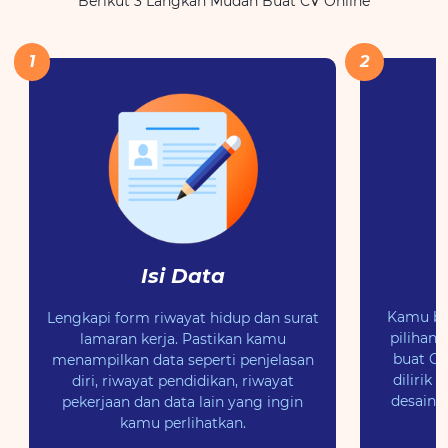
Berikut 3 Langkah Mudah Buat CV Online
1
2
Isi Data
Kamu bis
Lengkapi form riwayat hidup dan surat
pilihan
lamaran kerja. Pastikan kamu
buat CV
menampilkan data seperti penjelasan
dilirik
diri, riwayat pendidikan, riwayat
desain 
pekerjaan dan data lain yang ingin
kamu perlihatkan.