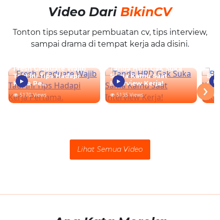
Video Dari
BikinCV
Tonton tips seputar pembuatan cv, tips interview,
sampai drama di tempat kerja ada disini.
Fresh Graduate Wajib
Tanda HRD Gak Suka
Tau! Ini Tips Hadapi
Sama Kamu Saat
Bua
›
Kerja Pe...
Interview Kerja!
Gra
5170 Views
5135 Views
64
Lihat Semua Video