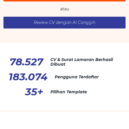
atau
Review CV dengan AI Canggih
78.527
CV & Surat Lamaran Berhasil
Dibuat
183.074
Pengguna Terdaftar
35
+
Pilihan Template