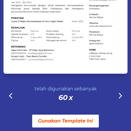
telah digunakan sebanyak
60
x
Gunakan Template Ini