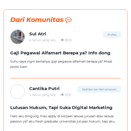
Dari Komunitas
Sul Atri
Profesi
.
4 tahun yang lalu
8225
Gaji Pegawai Alfamart Berapa ya? Info dong
Suhu saya ingin bertanya, gaji pegawai alfamart berapa ya? Misal
posisi kasir.
Cantika Putri
Keahlian dan Kemampuan
.
4 tahun yang lalu
5231
Lulusan Hukum, Tapi Suka Digital Marketing
Halo aku bingung mau apply di kerjaan sesuai jurusan atau sesuai
passion ya? aku fresh graduate universitas jurusan hukum, tapi aku
lebih suka kerajaan digital marketing. Ortuku tentu kasi saran biar