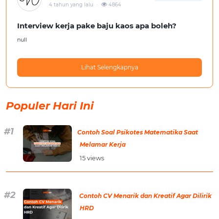
.
4 tahun yang lalu
4864
Interview kerja pake baju kaos apa boleh?
null
Lihat Selengkapnya
Populer Hari Ini
Contoh Soal Psikotes Matematika Saat
Melamar Kerja
15 views
Contoh CV Menarik dan Kreatif Agar Dilirik
HRD