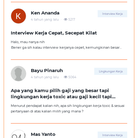
aku ambil kerjaan sesuai jurusan.
Ken Ananda
Interview Kerja
.
4 tahun yang lalu
5217
Interview Kerja Cepat, Secepat Kilat
Halo, mau nanya nih
Bener ga sih kalau interview kerjanya cepet, kemungkinan besar
kita ga diterima kerja?
Tolong pencerahannya dong kakak-kakak semua, soalnya aku fresh
graduate, huhu :'(
Bayu Pinaruh
Lingkungan Kerja
.
4 tahun yang lalu
5064
Apa yang kamu pilih gaji yang besar tapi
lingkungan kerja toxic atau gaji kecil tapi
lingkungan kerja yang nyaman
Menurut pendapat kalian nih, apa sih lingkungan kerja toxic & sesuai
pertanyaan di atas kalian milih yang mana ?
Mas Yanto
Interview Kerja