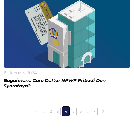
19 January 2024
Bagaimana Cara Daftar NPWP Pribadi Dan
Syaratnya?
1
«
...
2
3
4
5
6
...
»
10