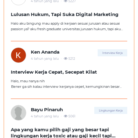
.
4 tahun yang lalu
5227
Lulusan Hukum, Tapi Suka Digital Marketing
Halo aku bingung mau apply di kerjaan sesuai jurusan atau sesuai
passion ya? aku fresh graduate universitas jurusan hukum, tapi aku
lebih suka kerajaan digital marketing. Ortuku tentu kasi saran biar
aku ambil kerjaan sesuai jurusan.
Ken Ananda
Interview Kerja
.
4 tahun yang lalu
5212
Interview Kerja Cepat, Secepat Kilat
Halo, mau nanya nih
Bener ga sih kalau interview kerjanya cepet, kemungkinan besar
kita ga diterima kerja?
Tolong pencerahannya dong kakak-kakak semua, soalnya aku fresh
graduate, huhu :'(
Bayu Pinaruh
Lingkungan Kerja
.
4 tahun yang lalu
5061
Apa yang kamu pilih gaji yang besar tapi
lingkungan kerja toxic atau gaji kecil tapi