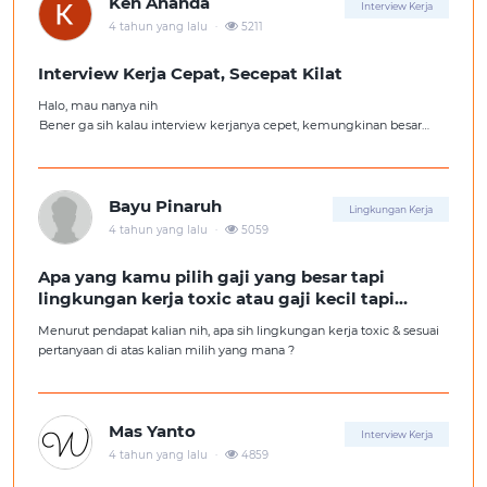
Ken Ananda
Interview Kerja
.
4 tahun yang lalu
5211
Interview Kerja Cepat, Secepat Kilat
Halo, mau nanya nih
Bener ga sih kalau interview kerjanya cepet, kemungkinan besar
kita ga diterima kerja?
Tolong pencerahannya dong kakak-kakak semua, soalnya aku fresh
graduate, huhu :'(
Bayu Pinaruh
Lingkungan Kerja
.
4 tahun yang lalu
5059
Apa yang kamu pilih gaji yang besar tapi
lingkungan kerja toxic atau gaji kecil tapi
lingkungan kerja yang nyaman
Menurut pendapat kalian nih, apa sih lingkungan kerja toxic & sesuai
pertanyaan di atas kalian milih yang mana ?
Mas Yanto
Interview Kerja
.
4 tahun yang lalu
4859