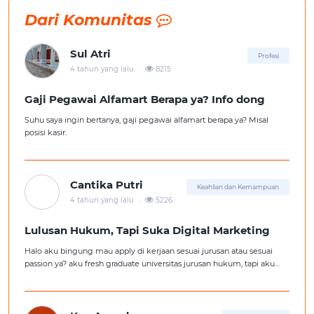
Dari Komunitas
Sul Atri
Profesi
.
4 tahun yang lalu
8215
Gaji Pegawai Alfamart Berapa ya? Info dong
Suhu saya ingin bertanya, gaji pegawai alfamart berapa ya? Misal
posisi kasir.
Cantika Putri
Keahlian dan Kemampuan
.
4 tahun yang lalu
5226
Lulusan Hukum, Tapi Suka Digital Marketing
Halo aku bingung mau apply di kerjaan sesuai jurusan atau sesuai
passion ya? aku fresh graduate universitas jurusan hukum, tapi aku
lebih suka kerajaan digital marketing. Ortuku tentu kasi saran biar
aku ambil kerjaan sesuai jurusan.