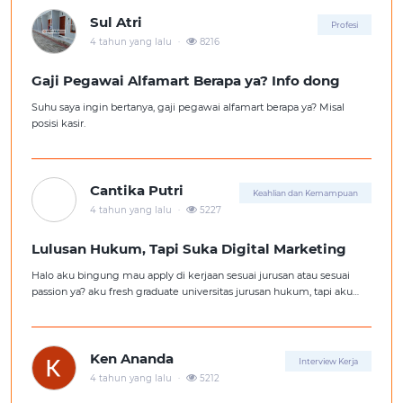
Sul Atri
Profesi
.
4 tahun yang lalu
8216
Gaji Pegawai Alfamart Berapa ya? Info dong
Suhu saya ingin bertanya, gaji pegawai alfamart berapa ya? Misal
posisi kasir.
Cantika Putri
Keahlian dan Kemampuan
.
4 tahun yang lalu
5227
Lulusan Hukum, Tapi Suka Digital Marketing
Halo aku bingung mau apply di kerjaan sesuai jurusan atau sesuai
passion ya? aku fresh graduate universitas jurusan hukum, tapi aku
lebih suka kerajaan digital marketing. Ortuku tentu kasi saran biar
aku ambil kerjaan sesuai jurusan.
Ken Ananda
Interview Kerja
.
4 tahun yang lalu
5212