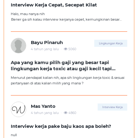
Interview Kerja Cepat, Secepat Kilat
Halo, mau nanya nih
Bener ga sih kalau interview kerjanya cepet, kemungkinan besar
kita ga diterima kerja?
Tolong pencerahannya dong kakak-kakak semua, soalnya aku fresh
graduate, huhu :'(
Bayu Pinaruh
Lingkungan Kerja
.
4 tahun yang lalu
5060
Apa yang kamu pilih gaji yang besar tapi
lingkungan kerja toxic atau gaji kecil tapi
lingkungan kerja yang nyaman
Menurut pendapat kalian nih, apa sih lingkungan kerja toxic & sesuai
pertanyaan di atas kalian milih yang mana ?
Mas Yanto
Interview Kerja
.
4 tahun yang lalu
4860
Interview kerja pake baju kaos apa boleh?
null