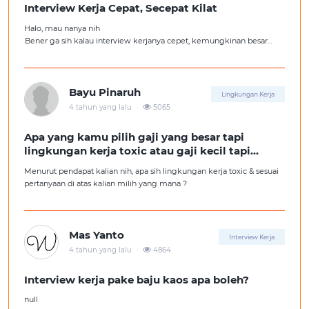
Interview Kerja Cepat, Secepat Kilat
Halo, mau nanya nih
Bener ga sih kalau interview kerjanya cepet, kemungkinan besar
kita ga diterima kerja?
Tolong pencerahannya dong kakak-kakak semua, soalnya aku fresh
graduate, huhu :'(
Bayu Pinaruh
Lingkungan Kerja
.
4 tahun yang lalu
5065
Apa yang kamu pilih gaji yang besar tapi
lingkungan kerja toxic atau gaji kecil tapi
lingkungan kerja yang nyaman
Menurut pendapat kalian nih, apa sih lingkungan kerja toxic & sesuai
pertanyaan di atas kalian milih yang mana ?
Mas Yanto
Interview Kerja
.
4 tahun yang lalu
4864
Interview kerja pake baju kaos apa boleh?
null