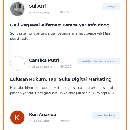
Sul Atri
Profesi
.
4 tahun yang lalu
8225
Gaji Pegawai Alfamart Berapa ya? Info dong
Suhu saya ingin bertanya, gaji pegawai alfamart berapa ya? Misal
posisi kasir.
Cantika Putri
Keahlian dan Kemampuan
.
4 tahun yang lalu
5232
Lulusan Hukum, Tapi Suka Digital Marketing
Halo aku bingung mau apply di kerjaan sesuai jurusan atau sesuai
passion ya? aku fresh graduate universitas jurusan hukum, tapi aku
lebih suka kerajaan digital marketing. Ortuku tentu kasi saran biar
aku ambil kerjaan sesuai jurusan.
Ken Ananda
Interview Kerja
.
4 tahun yang lalu
5217