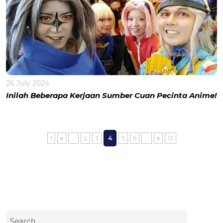
26 July 2024
Inilah Beberapa Kerjaan Sumber Cuan Pecinta Anime!
1
«
...
2
3
4
5
6
...
»
12
Search