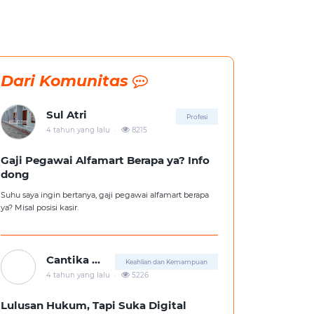
Dari Komunitas
Sul Atri
Profesi
.
4 tahun yang lalu
8215
Gaji Pegawai Alfamart Berapa ya? Info
dong
Suhu saya ingin bertanya, gaji pegawai alfamart berapa
ya? Misal posisi kasir.
Cantika Putri
Keahlian dan Kemampuan
.
4 tahun yang lalu
5226
Lulusan Hukum, Tapi Suka Digital