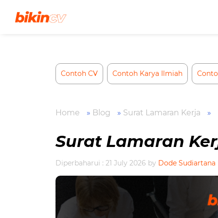
Skip
to
content
Contoh CV
Contoh Karya Ilmiah
Conto
Home
»
Blog
»
Surat Lamaran Kerja
»
Surat Lamaran Ker
Diperbaharui : 21 July 2026
by
Dode Sudiartana