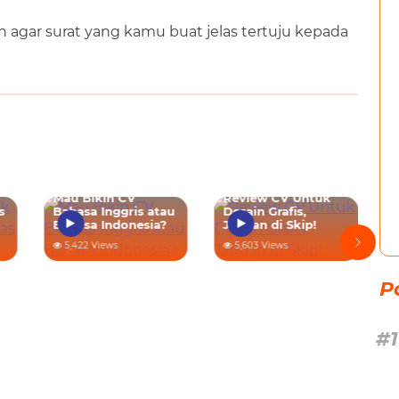
 agar surat yang kamu buat jelas tertuju kepada
Mau Bikin CV
Review CV Untuk
s
Bahasa Inggris atau
Desain Grafis,
Bahasa Indonesia?
Jangan di Skip!
5,422 Views
5,603 Views
P