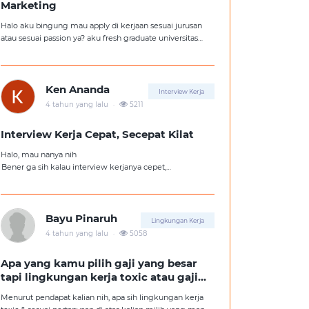
Marketing
Halo aku bingung mau apply di kerjaan sesuai jurusan
atau sesuai passion ya? aku fresh graduate universitas
jurusan hukum, tapi aku lebih suka kerajaan digital
marketing. Ortuku tentu kasi saran biar aku ambil
kerjaan sesuai jurusan.
Ken Ananda
Interview Kerja
.
4 tahun yang lalu
5211
Interview Kerja Cepat, Secepat Kilat
Halo, mau nanya nih
Bener ga sih kalau interview kerjanya cepet,
kemungkinan besar kita ga diterima kerja?
Tolong pencerahannya dong kakak-kakak semua,
soalnya aku fresh graduate, huhu :'(
Bayu Pinaruh
Lingkungan Kerja
.
4 tahun yang lalu
5058
Apa yang kamu pilih gaji yang besar
tapi lingkungan kerja toxic atau gaji
kecil tapi lingkungan kerja yang
Menurut pendapat kalian nih, apa sih lingkungan kerja
nyaman