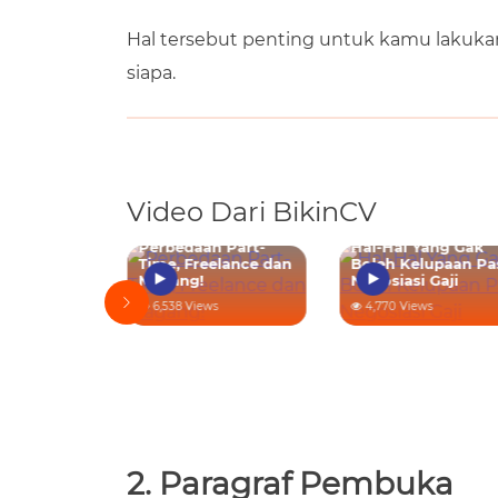
Hal tersebut penting untuk kamu lakukan
siapa.
Video Dari BikinCV
ang Wajib
Perbedaan Part-
Hal-Hal Yang Gak
au Enggak
Time, Freelance dan
Boleh Kelupaan Pa
Magang!
Negosiasi Gaji
s
6,538 Views
4,770 Views
2. Paragraf Pembuka