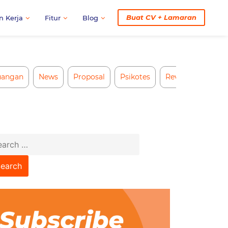
Buat CV + Lamaran
n Kerja
Fitur
Blog
uangan
News
Proposal
Psikotes
Review CV AI
arch
: