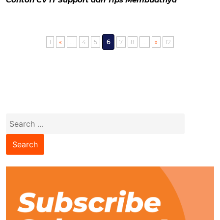
1
«
...
4
5
6
7
8
...
»
12
Search
for: