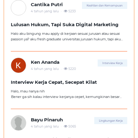
Cantika Putri
Keahlian dan Kemampuan
.
4 tahun yang lalu
5233
Lulusan Hukum, Tapi Suka Digital Marketing
Halo aku bingung mau apply di kerjaan sesuai jurusan atau sesuai
passion ya? aku fresh graduate universitas jurusan hukum, tapi aku
lebih suka kerajaan digital marketing. Ortuku tentu kasi saran biar
aku ambil kerjaan sesuai jurusan.
Ken Ananda
Interview Kerja
.
4 tahun yang lalu
5220
Interview Kerja Cepat, Secepat Kilat
Halo, mau nanya nih
Bener ga sih kalau interview kerjanya cepet, kemungkinan besar
kita ga diterima kerja?
Tolong pencerahannya dong kakak-kakak semua, soalnya aku fresh
graduate, huhu :'(
Bayu Pinaruh
Lingkungan Kerja
.
4 tahun yang lalu
5065