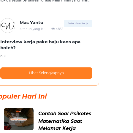
toxic & sesuai pertanyaan di atas kalian milih yang mana
?
Mas Yanto
Interview Kerja
.
4 tahun yang lalu
4862
Interview kerja pake baju kaos apa
boleh?
null
Lihat Selengkapnya
opuler Hari Ini
Contoh Soal Psikotes
Matematika Saat
Melamar Kerja