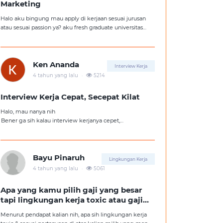
Marketing
Halo aku bingung mau apply di kerjaan sesuai jurusan
atau sesuai passion ya? aku fresh graduate universitas
jurusan hukum, tapi aku lebih suka kerajaan digital
marketing. Ortuku tentu kasi saran biar aku ambil
kerjaan sesuai jurusan.
Ken Ananda
Interview Kerja
.
4 tahun yang lalu
5214
Interview Kerja Cepat, Secepat Kilat
Halo, mau nanya nih
Bener ga sih kalau interview kerjanya cepet,
kemungkinan besar kita ga diterima kerja?
Tolong pencerahannya dong kakak-kakak semua,
soalnya aku fresh graduate, huhu :'(
Bayu Pinaruh
Lingkungan Kerja
.
4 tahun yang lalu
5061
Apa yang kamu pilih gaji yang besar
tapi lingkungan kerja toxic atau gaji
kecil tapi lingkungan kerja yang
Menurut pendapat kalian nih, apa sih lingkungan kerja
nyaman