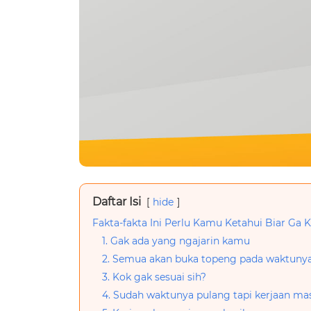
Daftar Isi
hide
Fakta-fakta Ini Perlu Kamu Ketahui Biar Ga 
1. Gak ada yang ngajarin kamu
2. Semua akan buka topeng pada waktuny
3. Kok gak sesuai sih?
4. Sudah waktunya pulang tapi kerjaan ma