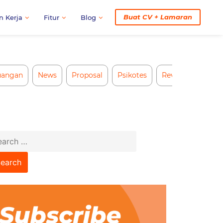
Buat CV + Lamaran
n Kerja
Fitur
Blog
uangan
News
Proposal
Psikotes
Review CV AI
arch
: