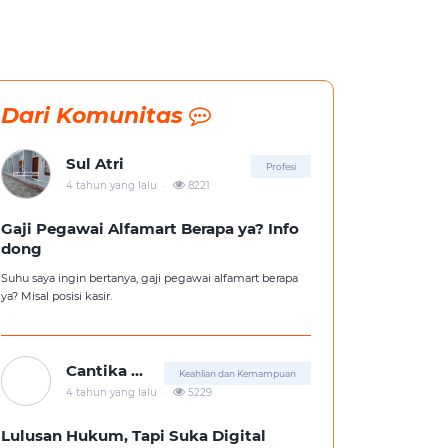
Dari Komunitas
Sul Atri
Profesi
.
4 tahun yang lalu
8221
Gaji Pegawai Alfamart Berapa ya? Info
dong
Suhu saya ingin bertanya, gaji pegawai alfamart berapa
ya? Misal posisi kasir.
Cantika Putri
Keahlian dan Kemampuan
.
4 tahun yang lalu
5229
Lulusan Hukum, Tapi Suka Digital