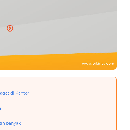
Kaget di Kantor
a
sih banyak