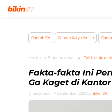
Skip
to
content
Contoh CV
Contoh Karya Ilmiah
Conto
Home
»
Blog
»
News
»
Fakta-fakta In
Fakta-fakta Ini Pe
Ga Kaget di Kantor
Diperbaharui : 7 September 2024
by
Bikin CV