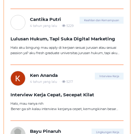
Cantika Putri
Keahlian dan Kemampuan
.
4 tahun yang lalu
5229
Lulusan Hukum, Tapi Suka Digital Marketing
Halo aku bingung mau apply di kerjaan sesuai jurusan atau sesuai
passion ya? aku fresh graduate universitas jurusan hukum, tapi aku
lebih suka kerajaan digital marketing. Ortuku tentu kasi saran biar
aku ambil kerjaan sesuai jurusan.
Ken Ananda
Interview Kerja
.
4 tahun yang lalu
5217
Interview Kerja Cepat, Secepat Kilat
Halo, mau nanya nih
Bener ga sih kalau interview kerjanya cepet, kemungkinan besar
kita ga diterima kerja?
Tolong pencerahannya dong kakak-kakak semua, soalnya aku fresh
graduate, huhu :'(
Bayu Pinaruh
Lingkungan Kerja