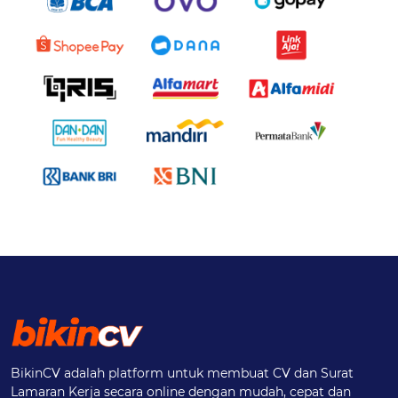
BikinCV adalah platform untuk membuat CV dan Surat
Lamaran Kerja secara online dengan mudah, cepat dan