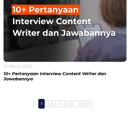
10 March 2026
10+ Pertanyaan Interview Content Writer dan
Jawabannya
1
2
3
4
5
...
»
9