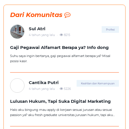
Dari Komunitas
Sul Atri
Profesi
.
4 tahun yang lalu
8215
Gaji Pegawai Alfamart Berapa ya? Info dong
Suhu saya ingin bertanya, gaji pegawai alfamart berapa ya? Misal
posisi kasir.
Cantika Putri
Keahlian dan Kemampuan
.
4 tahun yang lalu
5226
Lulusan Hukum, Tapi Suka Digital Marketing
Halo aku bingung mau apply di kerjaan sesuai jurusan atau sesuai
passion ya? aku fresh graduate universitas jurusan hukum, tapi aku
lebih suka kerajaan digital marketing. Ortuku tentu kasi saran biar
aku ambil kerjaan sesuai jurusan.