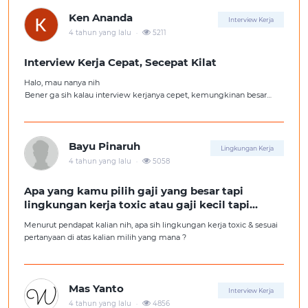
Ken Ananda
Interview Kerja
.
4 tahun yang lalu
5211
Interview Kerja Cepat, Secepat Kilat
Halo, mau nanya nih
Bener ga sih kalau interview kerjanya cepet, kemungkinan besar
kita ga diterima kerja?
Tolong pencerahannya dong kakak-kakak semua, soalnya aku fresh
graduate, huhu :'(
Bayu Pinaruh
Lingkungan Kerja
.
4 tahun yang lalu
5058
Apa yang kamu pilih gaji yang besar tapi
lingkungan kerja toxic atau gaji kecil tapi
lingkungan kerja yang nyaman
Menurut pendapat kalian nih, apa sih lingkungan kerja toxic & sesuai
pertanyaan di atas kalian milih yang mana ?
Mas Yanto
Interview Kerja
.
4 tahun yang lalu
4856