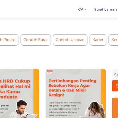
CV
Surat Lamara
h Pidato
Contoh Surat
Contoh Ucapan
Karier
Ke
Se
for