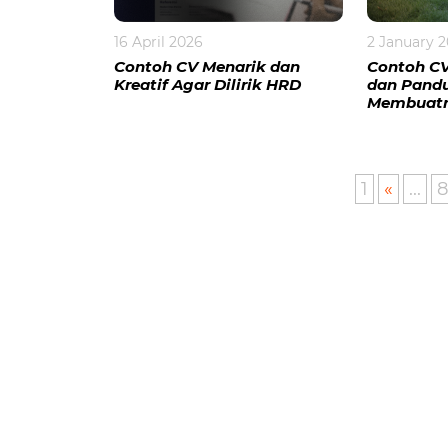
2 January 
16 April 2026
Contoh CV
Contoh CV Menarik dan
dan Pand
Kreatif Agar Dilirik HRD
Membuat
1
«
...
8