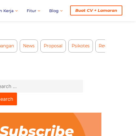
Buat CV + Lamaran
n Kerja
Fitur
Blog
uangan
News
Proposal
Psikotes
Review CV AI
arch
: