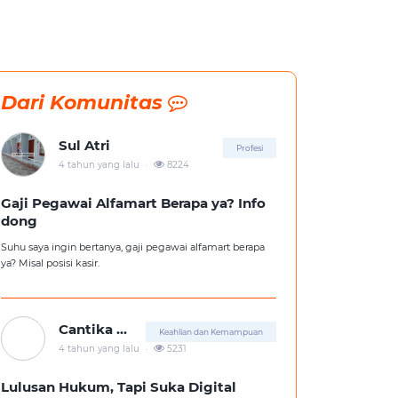
Dari Komunitas
Sul Atri
Profesi
.
4 tahun yang lalu
8224
Gaji Pegawai Alfamart Berapa ya? Info
dong
Suhu saya ingin bertanya, gaji pegawai alfamart berapa
ya? Misal posisi kasir.
Cantika Putri
Keahlian dan Kemampuan
.
4 tahun yang lalu
5231
Lulusan Hukum, Tapi Suka Digital