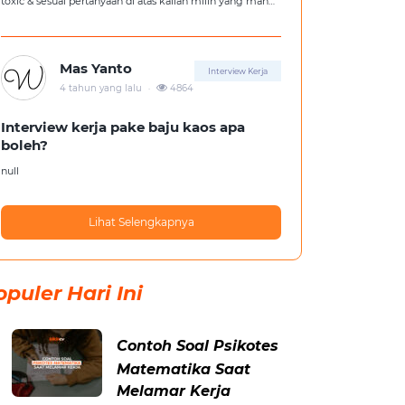
toxic & sesuai pertanyaan di atas kalian milih yang mana
?
Mas Yanto
Interview Kerja
.
4 tahun yang lalu
4864
Interview kerja pake baju kaos apa
boleh?
null
Lihat Selengkapnya
opuler Hari Ini
Contoh Soal Psikotes
Matematika Saat
Melamar Kerja