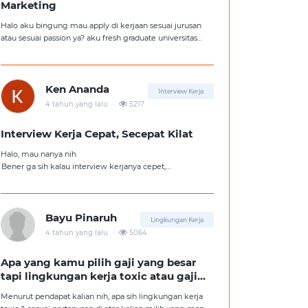
Marketing
Halo aku bingung mau apply di kerjaan sesuai jurusan
atau sesuai passion ya? aku fresh graduate universitas
jurusan hukum, tapi aku lebih suka kerajaan digital
marketing. Ortuku tentu kasi saran biar aku ambil
kerjaan sesuai jurusan.
Ken Ananda
Interview Kerja
.
4 tahun yang lalu
5217
Interview Kerja Cepat, Secepat Kilat
Halo, mau nanya nih
Bener ga sih kalau interview kerjanya cepet,
kemungkinan besar kita ga diterima kerja?
Tolong pencerahannya dong kakak-kakak semua,
soalnya aku fresh graduate, huhu :'(
Bayu Pinaruh
Lingkungan Kerja
.
4 tahun yang lalu
5064
Apa yang kamu pilih gaji yang besar
tapi lingkungan kerja toxic atau gaji
kecil tapi lingkungan kerja yang
Menurut pendapat kalian nih, apa sih lingkungan kerja
nyaman