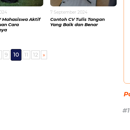
2024
7 September 2024
 Mahasiswa Aktif
Contoh CV Tulis Tangan
uan Cara
Yang Baik dan Benar
nya
9
10
11
12
»
P