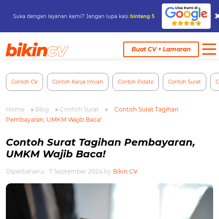
Suka dengan layanan kami? Jangan lupa kasi
bintang 5
Skip
to
Buat CV + Lamaran
content
Contoh CV
Contoh Karya Ilmiah
Contoh Pidato
Contoh Surat
C
Home
»
Blog
»
Contoh Surat
»
Contoh Surat Tagihan
Pembayaran, UMKM Wajib Baca!
Contoh Surat Tagihan Pembayaran,
UMKM Wajib Baca!
Diperbaharui : 7 September 2024
by
Bikin CV