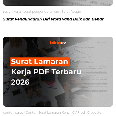
resign kerja
|
surat pengunduran diri
|
Surat Resign
Surat Pengunduran Diri Word yang Baik dan Benar
contoh surat
|
Contoh Surat Lamaran Kerja
|
CV Fresh Graduate