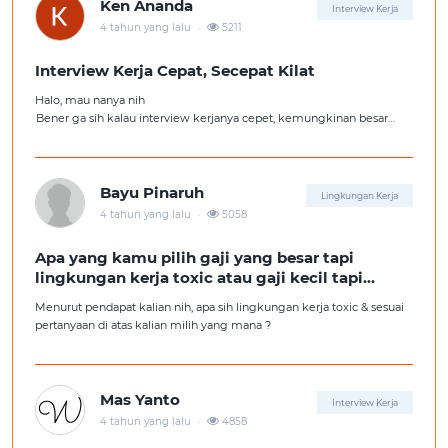
Ken Ananda
Interview Kerja
.
4 tahun yang lalu
5211
Interview Kerja Cepat, Secepat Kilat
Halo, mau nanya nih
Bener ga sih kalau interview kerjanya cepet, kemungkinan besar
kita ga diterima kerja?
Tolong pencerahannya dong kakak-kakak semua, soalnya aku fresh
graduate, huhu :'(
Bayu Pinaruh
Lingkungan Kerja
.
4 tahun yang lalu
5058
Apa yang kamu pilih gaji yang besar tapi
lingkungan kerja toxic atau gaji kecil tapi
lingkungan kerja yang nyaman
Menurut pendapat kalian nih, apa sih lingkungan kerja toxic & sesuai
pertanyaan di atas kalian milih yang mana ?
Mas Yanto
Interview Kerja
.
4 tahun yang lalu
4858