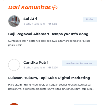
Dari Komunitas
Sul Atri
Profesi
.
4 tahun yang lalu
8215
Gaji Pegawai Alfamart Berapa ya? Info dong
Suhu saya ingin bertanya, gaji pegawai alfamart berapa ya? Misal
posisi kasir.
Cantika Putri
Keahlian dan Kemampuan
.
4 tahun yang lalu
5226
Lulusan Hukum, Tapi Suka Digital Marketing
Halo aku bingung mau apply di kerjaan sesuai jurusan atau sesuai
passion ya? aku fresh graduate universitas jurusan hukum, tapi aku
lebih suka kerajaan digital marketing. Ortuku tentu kasi saran biar
aku ambil kerjaan sesuai jurusan.