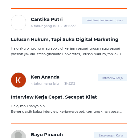
Cantika Putri
Keahlian dan Kemampuan
.
4 tahun yang lalu
5227
Lulusan Hukum, Tapi Suka Digital Marketing
Halo aku bingung mau apply di kerjaan sesuai jurusan atau sesuai
passion ya? aku fresh graduate universitas jurusan hukum, tapi aku
lebih suka kerajaan digital marketing. Ortuku tentu kasi saran biar
aku ambil kerjaan sesuai jurusan.
Ken Ananda
Interview Kerja
.
4 tahun yang lalu
5212
Interview Kerja Cepat, Secepat Kilat
Halo, mau nanya nih
Bener ga sih kalau interview kerjanya cepet, kemungkinan besar
kita ga diterima kerja?
Tolong pencerahannya dong kakak-kakak semua, soalnya aku fresh
graduate, huhu :'(
Bayu Pinaruh
Lingkungan Kerja