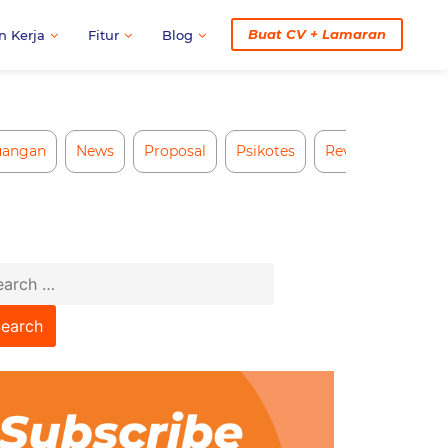
Buat CV + Lamaran
n Kerja
Fitur
Blog
uangan
News
Proposal
Psikotes
Review CV AI
arch
: