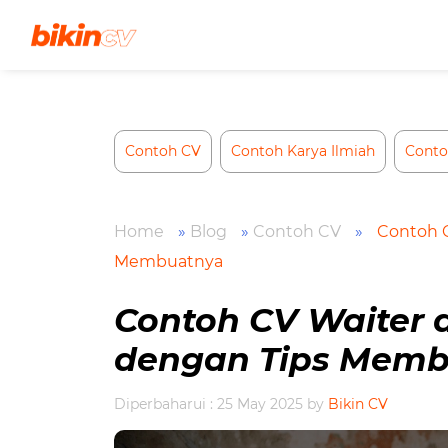
Skip
to
content
Contoh CV
Contoh Karya Ilmiah
Conto
Home
»
Blog
»
Contoh CV
»
Contoh C
Membuatnya
Contoh CV Waiter 
dengan Tips Mem
Diperbaharui : 25 May 2025
by
Bikin CV