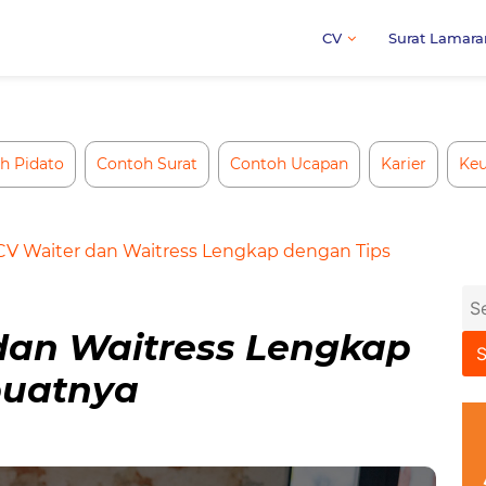
CV
Surat Lamara
h Pidato
Contoh Surat
Contoh Ucapan
Karier
Ke
V Waiter dan Waitress Lengkap dengan Tips
Se
for
dan Waitress Lengkap
buatnya