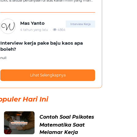
toxic & sesuai pertanyaan di atas kalian milih yang mana
?
Mas Yanto
Interview Kerja
.
4 tahun yang lalu
4864
Interview kerja pake baju kaos apa
boleh?
null
Lihat Selengkapnya
opuler Hari Ini
Contoh Soal Psikotes
Matematika Saat
Melamar Kerja