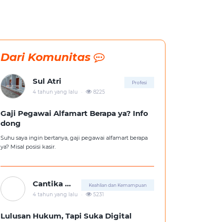
Dari Komunitas
Sul Atri
Profesi
.
4 tahun yang lalu
8225
Gaji Pegawai Alfamart Berapa ya? Info
dong
Suhu saya ingin bertanya, gaji pegawai alfamart berapa
ya? Misal posisi kasir.
Cantika Putri
Keahlian dan Kemampuan
.
4 tahun yang lalu
5231
Lulusan Hukum, Tapi Suka Digital