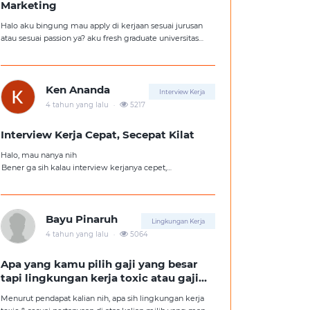
Marketing
Halo aku bingung mau apply di kerjaan sesuai jurusan
atau sesuai passion ya? aku fresh graduate universitas
jurusan hukum, tapi aku lebih suka kerajaan digital
marketing. Ortuku tentu kasi saran biar aku ambil
kerjaan sesuai jurusan.
Ken Ananda
Interview Kerja
.
4 tahun yang lalu
5217
Interview Kerja Cepat, Secepat Kilat
Halo, mau nanya nih
Bener ga sih kalau interview kerjanya cepet,
kemungkinan besar kita ga diterima kerja?
Tolong pencerahannya dong kakak-kakak semua,
soalnya aku fresh graduate, huhu :'(
Bayu Pinaruh
Lingkungan Kerja
.
4 tahun yang lalu
5064
Apa yang kamu pilih gaji yang besar
tapi lingkungan kerja toxic atau gaji
kecil tapi lingkungan kerja yang
Menurut pendapat kalian nih, apa sih lingkungan kerja
nyaman