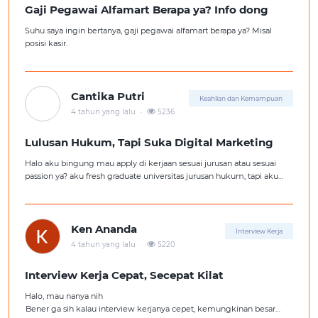
Gaji Pegawai Alfamart Berapa ya? Info dong
Suhu saya ingin bertanya, gaji pegawai alfamart berapa ya? Misal
posisi kasir.
Cantika Putri
Keahlian dan Kemampuan
.
4 tahun yang lalu
5236
Lulusan Hukum, Tapi Suka Digital Marketing
Halo aku bingung mau apply di kerjaan sesuai jurusan atau sesuai
passion ya? aku fresh graduate universitas jurusan hukum, tapi aku
lebih suka kerajaan digital marketing. Ortuku tentu kasi saran biar
aku ambil kerjaan sesuai jurusan.
Ken Ananda
Interview Kerja
.
4 tahun yang lalu
5220
Interview Kerja Cepat, Secepat Kilat
Halo, mau nanya nih
Bener ga sih kalau interview kerjanya cepet, kemungkinan besar