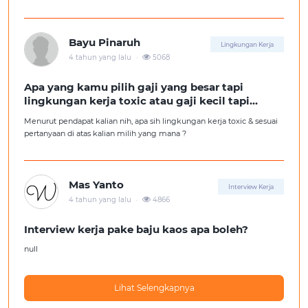
kita ga diterima kerja?
Tolong pencerahannya dong kakak-kakak semua, soalnya aku fresh
graduate, huhu :'(
Bayu Pinaruh
Lingkungan Kerja
.
4 tahun yang lalu
5068
Apa yang kamu pilih gaji yang besar tapi
lingkungan kerja toxic atau gaji kecil tapi
lingkungan kerja yang nyaman
Menurut pendapat kalian nih, apa sih lingkungan kerja toxic & sesuai
pertanyaan di atas kalian milih yang mana ?
Mas Yanto
Interview Kerja
.
4 tahun yang lalu
4866
Interview kerja pake baju kaos apa boleh?
null
Lihat Selengkapnya