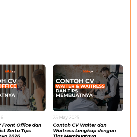
26
25 May 2025
 Front Office dan
Contoh CV Waiter dan
st Serta Tips
Waitress Lengkap dengan
ya 2026
Tips Membuatnya