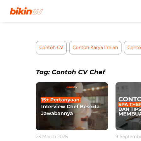
Skip
to
content
Contoh CV
Contoh Karya Ilmiah
Conto
Tag:
Contoh CV Chef
9 Septembe
23 March 2026