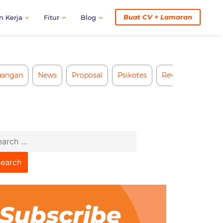
Buat CV + Lamaran
n Kerja
Fitur
Blog
uangan
News
Proposal
Psikotes
Review CV AI
arch
: