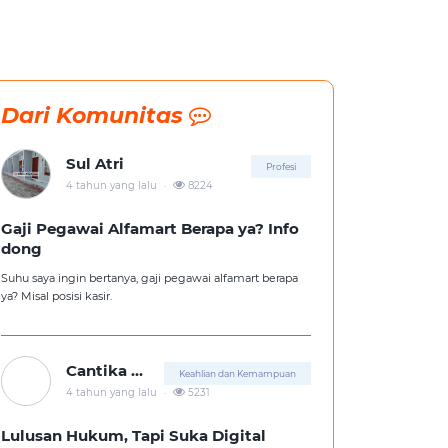
Dari Komunitas
Sul Atri
Profesi
.
4 tahun yang lalu
8224
Gaji Pegawai Alfamart Berapa ya? Info
dong
Suhu saya ingin bertanya, gaji pegawai alfamart berapa
ya? Misal posisi kasir.
Cantika Putri
Keahlian dan Kemampuan
.
4 tahun yang lalu
5231
Lulusan Hukum, Tapi Suka Digital