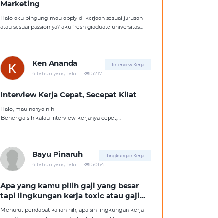
Marketing
Halo aku bingung mau apply di kerjaan sesuai jurusan
atau sesuai passion ya? aku fresh graduate universitas
jurusan hukum, tapi aku lebih suka kerajaan digital
marketing. Ortuku tentu kasi saran biar aku ambil
kerjaan sesuai jurusan.
Ken Ananda
Interview Kerja
.
4 tahun yang lalu
5217
Interview Kerja Cepat, Secepat Kilat
Halo, mau nanya nih
Bener ga sih kalau interview kerjanya cepet,
kemungkinan besar kita ga diterima kerja?
Tolong pencerahannya dong kakak-kakak semua,
soalnya aku fresh graduate, huhu :'(
Bayu Pinaruh
Lingkungan Kerja
.
4 tahun yang lalu
5064
Apa yang kamu pilih gaji yang besar
tapi lingkungan kerja toxic atau gaji
kecil tapi lingkungan kerja yang
Menurut pendapat kalian nih, apa sih lingkungan kerja
nyaman