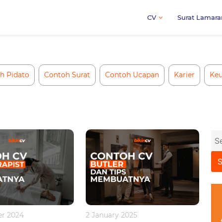
CV
Surat Lamara
h Pidato
Contoh Surat
Contoh Ucapan
Karier
Ke
Se
for
r 2024
2 January 2025