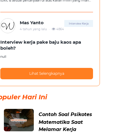
toxic & sesuai pertanyaan di atas kalian milih yang mana
?
Mas Yanto
Interview Kerja
.
4 tahun yang lalu
4864
Interview kerja pake baju kaos apa
boleh?
null
Lihat Selengkapnya
opuler Hari Ini
Contoh Soal Psikotes
Matematika Saat
Melamar Kerja