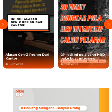
Oh jadi ini pola yang HRD
Alasan Gen-Z Resign Dari
pake buat interview
Kantor
5,178 Views
8,212 Views