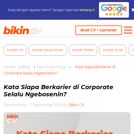
Suka dengan layanan kami? Jangan lupa kasi
bintang 5
Skip
to
Buat CV + Lamaran
content
Contoh CV
Contoh Karya Ilmiah
Contoh Pidato
Contoh Surat
C
Home
»
Blog
»
Tips Dunia Kerja
»
Kata Siapa Berkarier di
Corporate Selalu Ngebosenin?
Kata Siapa Berkarier di Corporate
Selalu Ngebosenin?
Diperbaharui : 7 September 2024
by
Bikin CV