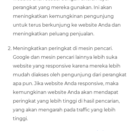
perangkat yang mereka gunakan. Ini akan
meningkatkan kemungkinan pengunjung
untuk terus berkunjung ke website Anda dan
meningkatkan peluang penjualan.
Meningkatkan peringkat di mesin pencari.
Google dan mesin pencari lainnya lebih suka
website yang responsive karena mereka lebih
mudah diakses oleh pengunjung dari perangkat
apa pun. Jika website Anda responsive, maka
kemungkinan website Anda akan mendapat
peringkat yang lebih tinggi di hasil pencarian,
yang akan mengarah pada traffic yang lebih
tinggi.