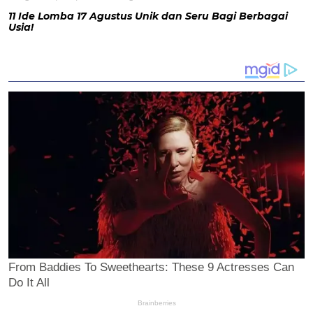
11 Ide Lomba 17 Agustus Unik dan Seru Bagi Berbagai
Usia!