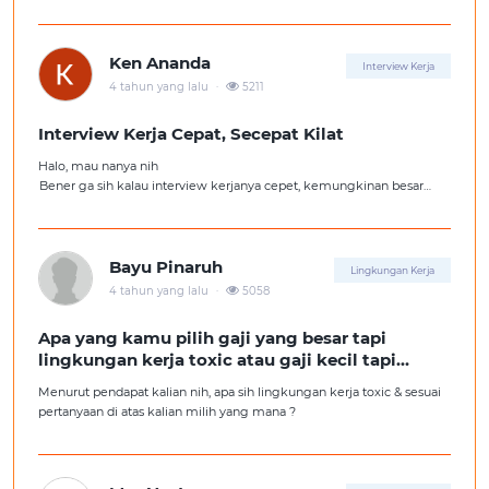
lebih suka kerajaan digital marketing. Ortuku tentu kasi saran biar
aku ambil kerjaan sesuai jurusan.
Ken Ananda
Interview Kerja
.
4 tahun yang lalu
5211
Interview Kerja Cepat, Secepat Kilat
Halo, mau nanya nih
Bener ga sih kalau interview kerjanya cepet, kemungkinan besar
kita ga diterima kerja?
Tolong pencerahannya dong kakak-kakak semua, soalnya aku fresh
graduate, huhu :'(
Bayu Pinaruh
Lingkungan Kerja
.
4 tahun yang lalu
5058
Apa yang kamu pilih gaji yang besar tapi
lingkungan kerja toxic atau gaji kecil tapi
lingkungan kerja yang nyaman
Menurut pendapat kalian nih, apa sih lingkungan kerja toxic & sesuai
pertanyaan di atas kalian milih yang mana ?