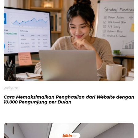
website
Cara Memaksimalkan Penghasilan dari Website dengan
10.000 Pengunjung per Bulan