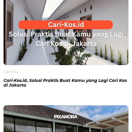
Cari Kos
Cari-Kos.id, Solusi Praktis Buat Kamu yang Lagi Cari Kos
di Jakarta