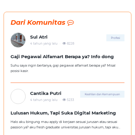
Dari Komunitas
Sul Atri
Profesi
.
4 tahun yang lalu
8228
Gaji Pegawai Alfamart Berapa ya? Info dong
Suhu saya ingin bertanya, gaji pegawai alfamart berapa ya? Misal
posisi kasir.
Cantika Putri
Keahlian dan Kemampuan
.
4 tahun yang lalu
5233
Lulusan Hukum, Tapi Suka Digital Marketing
Halo aku bingung mau apply di kerjaan sesuai jurusan atau sesuai
passion ya? aku fresh graduate universitas jurusan hukum, tapi aku
lebih suka kerajaan digital marketing. Ortuku tentu kasi saran biar