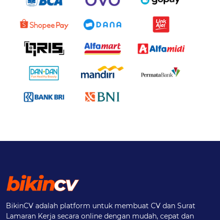
BikinCV adalah platform untuk membuat CV dan Surat
Lamaran Kerja secara online dengan mudah, cepat dan