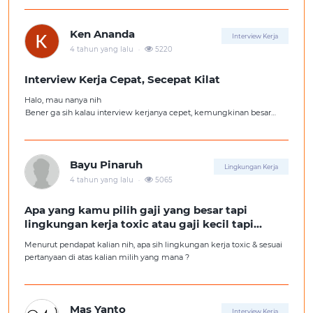
aku ambil kerjaan sesuai jurusan.
Ken Ananda
Interview Kerja
.
4 tahun yang lalu
5220
Interview Kerja Cepat, Secepat Kilat
Halo, mau nanya nih
Bener ga sih kalau interview kerjanya cepet, kemungkinan besar
kita ga diterima kerja?
Tolong pencerahannya dong kakak-kakak semua, soalnya aku fresh
graduate, huhu :'(
Bayu Pinaruh
Lingkungan Kerja
.
4 tahun yang lalu
5065
Apa yang kamu pilih gaji yang besar tapi
lingkungan kerja toxic atau gaji kecil tapi
lingkungan kerja yang nyaman
Menurut pendapat kalian nih, apa sih lingkungan kerja toxic & sesuai
pertanyaan di atas kalian milih yang mana ?
Mas Yanto
Interview Kerja