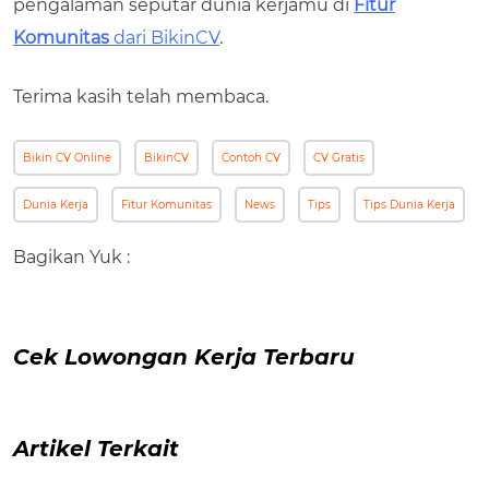
pengalaman seputar dunia kerjamu di
Fitur
Komunitas
dari BikinCV
.
Terima kasih telah membaca.
Bikin CV Online
BikinCV
Contoh CV
CV Gratis
Dunia Kerja
Fitur Komunitas
News
Tips
Tips Dunia Kerja
Bagikan Yuk :
Cek Lowongan Kerja Terbaru
Artikel Terkait