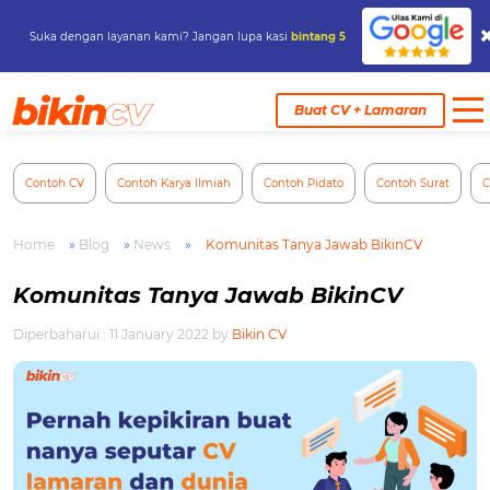
Suka dengan layanan kami? Jangan lupa kasi
bintang 5
Skip
to
Buat CV + Lamaran
content
Contoh CV
Contoh Karya Ilmiah
Contoh Pidato
Contoh Surat
C
Home
»
Blog
»
News
»
Komunitas Tanya Jawab BikinCV
Komunitas Tanya Jawab BikinCV
Diperbaharui : 11 January 2022
by
Bikin CV