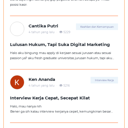
posisi kasir.
Cantika Putri
Keahlian dan Kemampuan
.
4 tahun yang lalu
5229
Lulusan Hukum, Tapi Suka Digital Marketing
Halo aku bingung mau apply di kerjaan sesuai jurusan atau sesuai
passion ya? aku fresh graduate universitas jurusan hukum, tapi aku
lebih suka kerajaan digital marketing. Ortuku tentu kasi saran biar
aku ambil kerjaan sesuai jurusan.
Ken Ananda
Interview Kerja
.
4 tahun yang lalu
5216
Interview Kerja Cepat, Secepat Kilat
Halo, mau nanya nih
Bener ga sih kalau interview kerjanya cepet, kemungkinan besar
kita ga diterima kerja?
Tolong pencerahannya dong kakak-kakak semua, soalnya aku fresh
graduate, huhu :'(