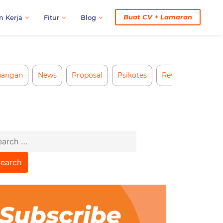
Buat CV + Lamaran
n Kerja
Fitur
Blog
uangan
News
Proposal
Psikotes
Review CV AI
arch
: