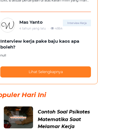
toxic & sesuai pertanyaan di atas kalian milih yang mana
?
Mas Yanto
Interview Kerja
.
4 tahun yang lalu
4864
Interview kerja pake baju kaos apa
boleh?
null
Lihat Selengkapnya
opuler Hari Ini
Contoh Soal Psikotes
Matematika Saat
Melamar Kerja