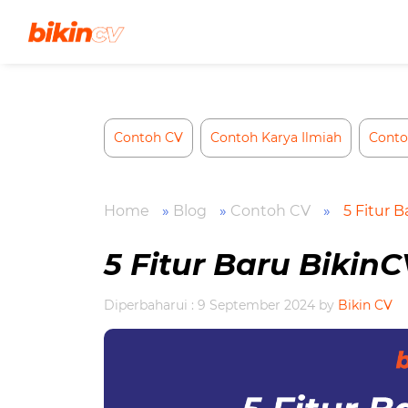
Skip
to
content
Contoh CV
Contoh Karya Ilmiah
Conto
Home
»
Blog
»
Contoh CV
»
5 Fitur B
5 Fitur Baru BikinC
Diperbaharui : 9 September 2024
by
Bikin CV