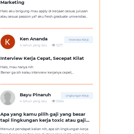
Marketing
Halo aku bingung mau apply di kerjaan sesuai jurusan
atau sesuai passion ya? aku fresh graduate universitas
jurusan hukum, tapi aku lebih suka kerajaan digital
marketing. Ortuku tentu kasi saran biar aku ambil
kerjaan sesuai jurusan.
Ken Ananda
Interview Kerja
.
4 tahun yang lalu
5217
Interview Kerja Cepat, Secepat Kilat
Halo, mau nanya nih
Bener ga sih kalau interview kerjanya cepet,
kemungkinan besar kita ga diterima kerja?
Tolong pencerahannya dong kakak-kakak semua,
soalnya aku fresh graduate, huhu :'(
Bayu Pinaruh
Lingkungan Kerja
.
4 tahun yang lalu
5064
Apa yang kamu pilih gaji yang besar
tapi lingkungan kerja toxic atau gaji
kecil tapi lingkungan kerja yang
Menurut pendapat kalian nih, apa sih lingkungan kerja
nyaman