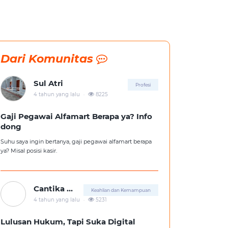
Dari Komunitas
Sul Atri
Profesi
.
4 tahun yang lalu
8225
Gaji Pegawai Alfamart Berapa ya? Info
dong
Suhu saya ingin bertanya, gaji pegawai alfamart berapa
ya? Misal posisi kasir.
Cantika Putri
Keahlian dan Kemampuan
.
4 tahun yang lalu
5231
Lulusan Hukum, Tapi Suka Digital