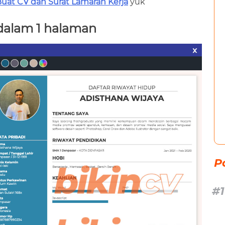
uat CV dan Surat Lamaran Kerja
yuk
 dalam 1 halaman
P