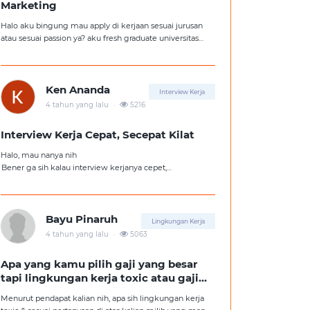
Marketing
Halo aku bingung mau apply di kerjaan sesuai jurusan
atau sesuai passion ya? aku fresh graduate universitas
jurusan hukum, tapi aku lebih suka kerajaan digital
marketing. Ortuku tentu kasi saran biar aku ambil
kerjaan sesuai jurusan.
Ken Ananda
Interview Kerja
.
4 tahun yang lalu
5216
Interview Kerja Cepat, Secepat Kilat
Halo, mau nanya nih
Bener ga sih kalau interview kerjanya cepet,
kemungkinan besar kita ga diterima kerja?
Tolong pencerahannya dong kakak-kakak semua,
soalnya aku fresh graduate, huhu :'(
Bayu Pinaruh
Lingkungan Kerja
.
4 tahun yang lalu
5063
Apa yang kamu pilih gaji yang besar
tapi lingkungan kerja toxic atau gaji
kecil tapi lingkungan kerja yang
Menurut pendapat kalian nih, apa sih lingkungan kerja
nyaman