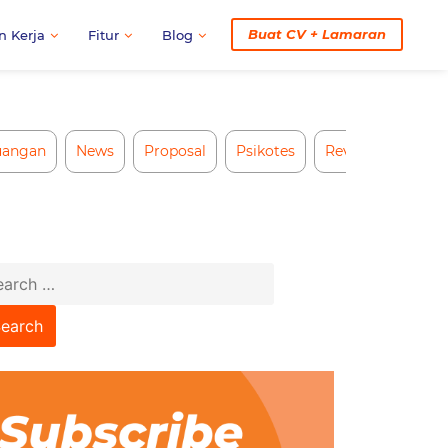
Buat CV + Lamaran
n Kerja
Fitur
Blog
uangan
News
Proposal
Psikotes
Review CV AI
arch
: