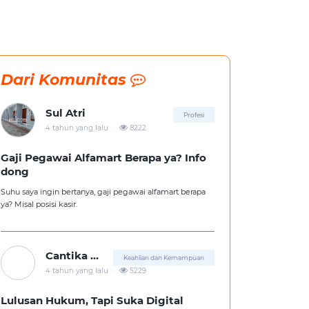
Dari Komunitas
Sul Atri
Profesi
.
4 tahun yang lalu
8222
Gaji Pegawai Alfamart Berapa ya? Info
dong
Suhu saya ingin bertanya, gaji pegawai alfamart berapa
ya? Misal posisi kasir.
Cantika Putri
Keahlian dan Kemampuan
.
4 tahun yang lalu
5229
Lulusan Hukum, Tapi Suka Digital