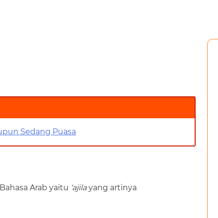
aupun Sedang Puasa
h Bahasa Arab yaitu
‘ajila
yang artinya