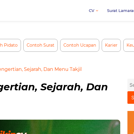
CV
Surat Lamara
h Pidato
Contoh Surat
Contoh Ucapan
Karier
Ke
Pengertian, Sejarah, Dan Menu Takjil
Se
gertian, Sejarah, Dan
for