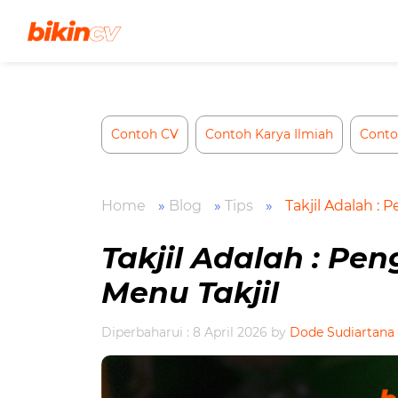
Skip
to
content
Contoh CV
Contoh Karya Ilmiah
Conto
Home
»
Blog
»
Tips
»
Takjil Adalah : 
Takjil Adalah : Pen
Menu Takjil
Diperbaharui : 8 April 2026
by
Dode Sudiartana