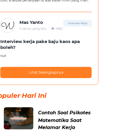
toxic & sesuai pertanyaan di atas kalian milih yang mana
?
Mas Yanto
Interview Kerja
.
4 tahun yang lalu
4862
Interview kerja pake baju kaos apa
boleh?
null
Lihat Selengkapnya
opuler Hari Ini
Contoh Soal Psikotes
Matematika Saat
Melamar Kerja