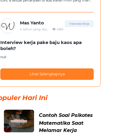
toxic & sesuai pertanyaan di atas kalian milih yang mana
?
Mas Yanto
Interview Kerja
.
4 tahun yang lalu
4861
Interview kerja pake baju kaos apa
boleh?
null
Lihat Selengkapnya
opuler Hari Ini
Contoh Soal Psikotes
Matematika Saat
Melamar Kerja