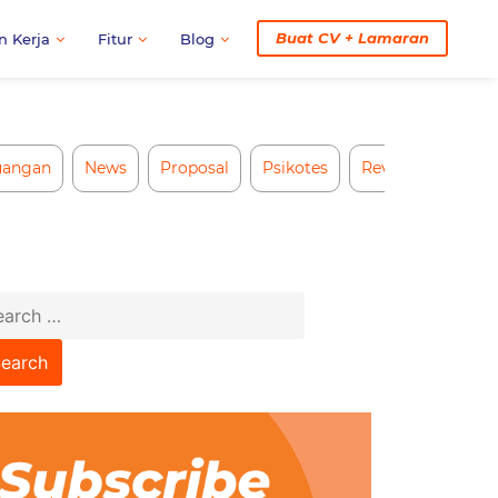
Buat CV + Lamaran
n Kerja
Fitur
Blog
uangan
News
Proposal
Psikotes
Review CV AI
arch
: