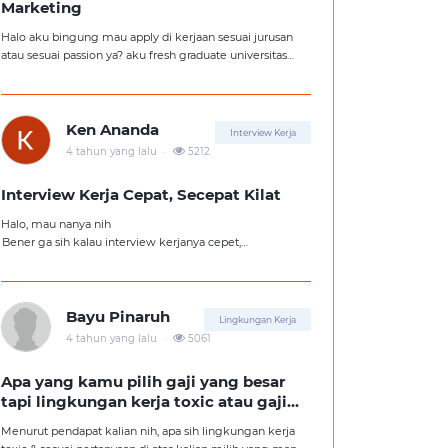
Marketing
Halo aku bingung mau apply di kerjaan sesuai jurusan
atau sesuai passion ya? aku fresh graduate universitas
jurusan hukum, tapi aku lebih suka kerajaan digital
marketing. Ortuku tentu kasi saran biar aku ambil
kerjaan sesuai jurusan.
Ken Ananda
Interview Kerja
.
4 tahun yang lalu
5212
Interview Kerja Cepat, Secepat Kilat
Halo, mau nanya nih
Bener ga sih kalau interview kerjanya cepet,
kemungkinan besar kita ga diterima kerja?
Tolong pencerahannya dong kakak-kakak semua,
soalnya aku fresh graduate, huhu :'(
Bayu Pinaruh
Lingkungan Kerja
.
4 tahun yang lalu
5061
Apa yang kamu pilih gaji yang besar
tapi lingkungan kerja toxic atau gaji
kecil tapi lingkungan kerja yang
Menurut pendapat kalian nih, apa sih lingkungan kerja
nyaman