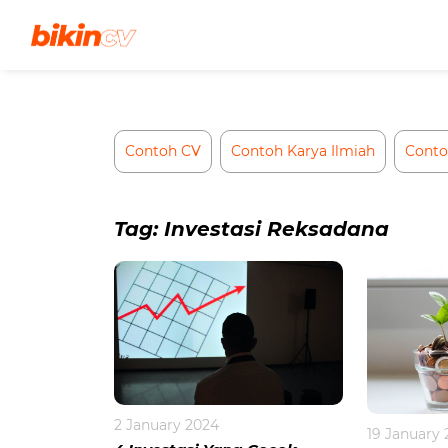
Skip
to
content
Contoh CV
Contoh Karya Ilmiah
Conto
Tag:
Investasi Reksadana
2 January 2024
19 January