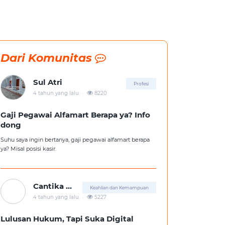
Dari Komunitas
Sul Atri
Profesi
.
4 tahun yang lalu
8220
Gaji Pegawai Alfamart Berapa ya? Info
dong
Suhu saya ingin bertanya, gaji pegawai alfamart berapa
ya? Misal posisi kasir.
Cantika Putri
Keahlian dan Kemampuan
.
4 tahun yang lalu
5227
Lulusan Hukum, Tapi Suka Digital