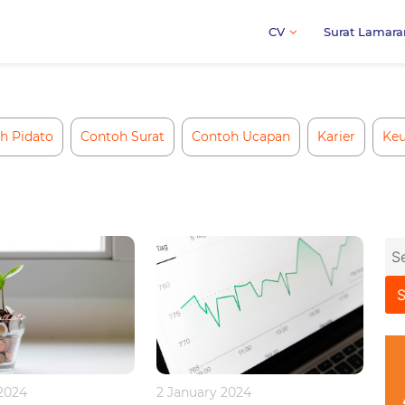
CV
Surat Lamara
h Pidato
Contoh Surat
Contoh Ucapan
Karier
Ke
Se
for
2 January 2024
 2024