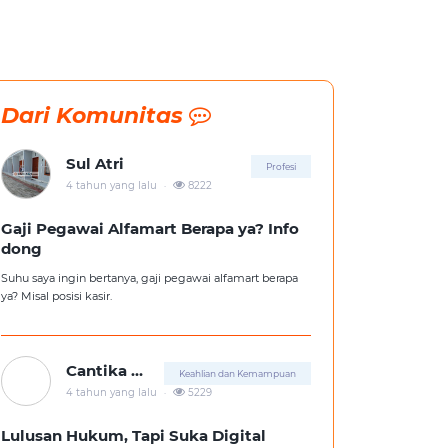
Dari Komunitas
Sul Atri
Profesi
.
4 tahun yang lalu
8222
Gaji Pegawai Alfamart Berapa ya? Info
dong
Suhu saya ingin bertanya, gaji pegawai alfamart berapa
ya? Misal posisi kasir.
Cantika Putri
Keahlian dan Kemampuan
.
4 tahun yang lalu
5229
Lulusan Hukum, Tapi Suka Digital