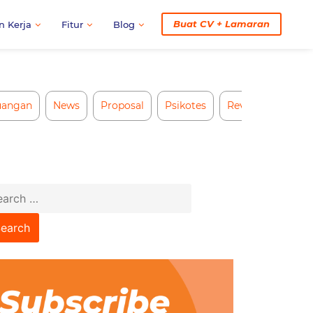
Buat CV + Lamaran
n Kerja
Fitur
Blog
uangan
News
Proposal
Psikotes
Review CV AI
arch
: