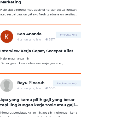
Marketing
Halo aku bingung mau apply di kerjaan sesuai jurusan
atau sesuai passion ya? aku fresh graduate universitas
jurusan hukum, tapi aku lebih suka kerajaan digital
marketing. Ortuku tentu kasi saran biar aku ambil
kerjaan sesuai jurusan.
Ken Ananda
Interview Kerja
.
4 tahun yang lalu
5217
Interview Kerja Cepat, Secepat Kilat
Halo, mau nanya nih
Bener ga sih kalau interview kerjanya cepet,
kemungkinan besar kita ga diterima kerja?
Tolong pencerahannya dong kakak-kakak semua,
soalnya aku fresh graduate, huhu :'(
Bayu Pinaruh
Lingkungan Kerja
.
4 tahun yang lalu
5063
Apa yang kamu pilih gaji yang besar
tapi lingkungan kerja toxic atau gaji
kecil tapi lingkungan kerja yang
Menurut pendapat kalian nih, apa sih lingkungan kerja
nyaman