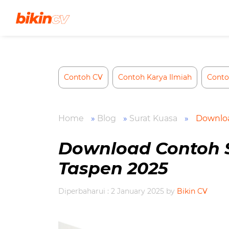
Skip
to
content
Contoh CV
Contoh Karya Ilmiah
Conto
Home
»
Blog
»
Surat Kuasa
»
Downloa
Download Contoh S
Taspen 2025
Diperbaharui : 2 January 2025
by
Bikin CV