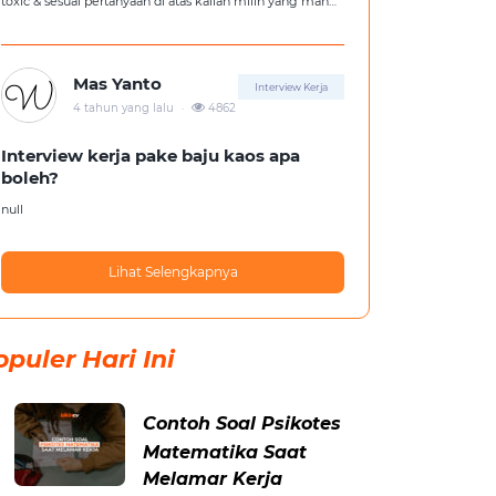
toxic & sesuai pertanyaan di atas kalian milih yang mana
?
Mas Yanto
Interview Kerja
.
4 tahun yang lalu
4862
Interview kerja pake baju kaos apa
boleh?
null
Lihat Selengkapnya
opuler Hari Ini
Contoh Soal Psikotes
Matematika Saat
Melamar Kerja