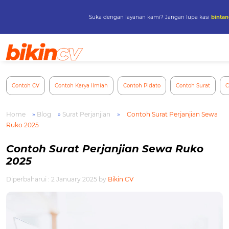
Suka dengan layanan kami? Jangan lupa kasi
bintan
Skip
to
content
Contoh CV
Contoh Karya Ilmiah
Contoh Pidato
Contoh Surat
C
Home
»
Blog
»
Surat Perjanjian
»
Contoh Surat Perjanjian Sewa
Ruko 2025
Contoh Surat Perjanjian Sewa Ruko
2025
Diperbaharui : 2 January 2025
by
Bikin CV