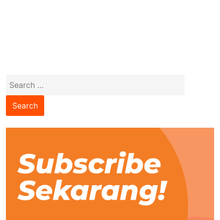
Search
for: