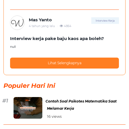
Mas Yanto
Interview Kerja
.
4 tahun yang lalu
4864
Interview kerja pake baju kaos apa boleh?
null
Lihat Selengkapnya
Populer Hari Ini
Contoh Soal Psikotes Matematika Saat
Melamar Kerja
16 views