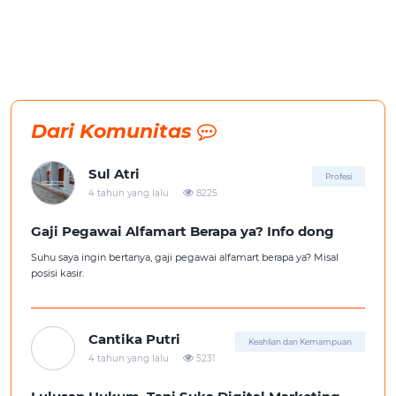
Dari Komunitas
Sul Atri
Profesi
.
4 tahun yang lalu
8225
Gaji Pegawai Alfamart Berapa ya? Info dong
Suhu saya ingin bertanya, gaji pegawai alfamart berapa ya? Misal
posisi kasir.
Cantika Putri
Keahlian dan Kemampuan
.
4 tahun yang lalu
5231