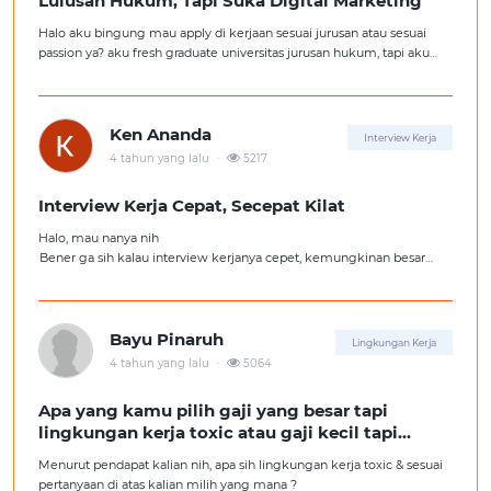
Lulusan Hukum, Tapi Suka Digital Marketing
Halo aku bingung mau apply di kerjaan sesuai jurusan atau sesuai
passion ya? aku fresh graduate universitas jurusan hukum, tapi aku
lebih suka kerajaan digital marketing. Ortuku tentu kasi saran biar
aku ambil kerjaan sesuai jurusan.
Ken Ananda
Interview Kerja
.
4 tahun yang lalu
5217
Interview Kerja Cepat, Secepat Kilat
Halo, mau nanya nih
Bener ga sih kalau interview kerjanya cepet, kemungkinan besar
kita ga diterima kerja?
Tolong pencerahannya dong kakak-kakak semua, soalnya aku fresh
graduate, huhu :'(
Bayu Pinaruh
Lingkungan Kerja
.
4 tahun yang lalu
5064
Apa yang kamu pilih gaji yang besar tapi
lingkungan kerja toxic atau gaji kecil tapi
lingkungan kerja yang nyaman
Menurut pendapat kalian nih, apa sih lingkungan kerja toxic & sesuai
pertanyaan di atas kalian milih yang mana ?