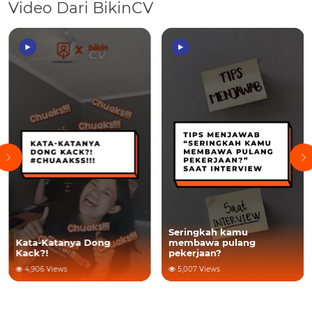
Video Dari BikinCV
Seringkah kamu
membawa pulang
Kata-Katanya Dong
pekerjaan?
Kack?!
5,007 Views
4,906 Views