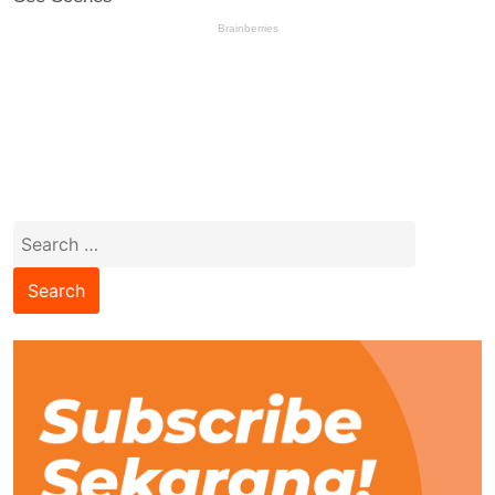
Search
for: