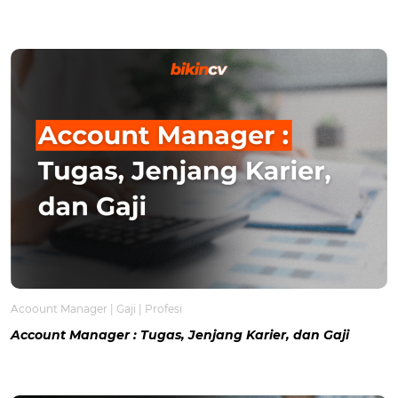
Acoount Manager
|
Gaji
|
Profesi
Account Manager : Tugas, Jenjang Karier, dan Gaji