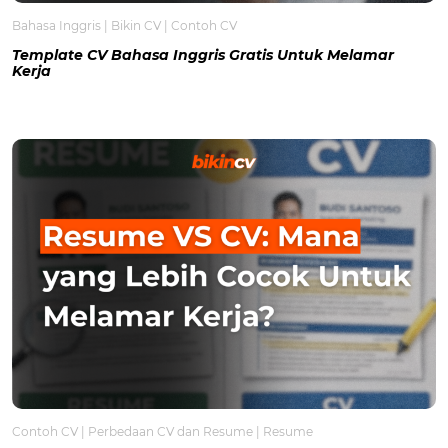
Bahasa Inggris
|
Bikin CV
|
Contoh CV
Template CV Bahasa Inggris Gratis Untuk Melamar
Kerja
Contoh CV
|
Perbedaan CV dan Resume
|
Resume