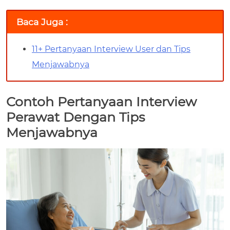
Baca Juga :
11+ Pertanyaan Interview User dan Tips
Menjawabnya
Contoh Pertanyaan Interview
Perawat Dengan Tips
Menjawabnya