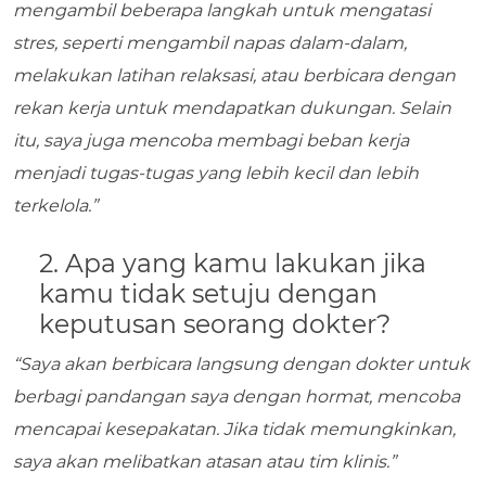
mengambil beberapa langkah untuk mengatasi
stres, seperti mengambil napas dalam-dalam,
melakukan latihan relaksasi, atau berbicara dengan
rekan kerja untuk mendapatkan dukungan. Selain
itu, saya juga mencoba membagi beban kerja
menjadi tugas-tugas yang lebih kecil dan lebih
terkelola.”
2. Apa yang kamu lakukan jika
kamu tidak setuju dengan
keputusan seorang dokter?
“Saya akan berbicara langsung dengan dokter untuk
berbagi pandangan saya dengan hormat, mencoba
mencapai kesepakatan. Jika tidak memungkinkan,
saya akan melibatkan atasan atau tim klinis.”