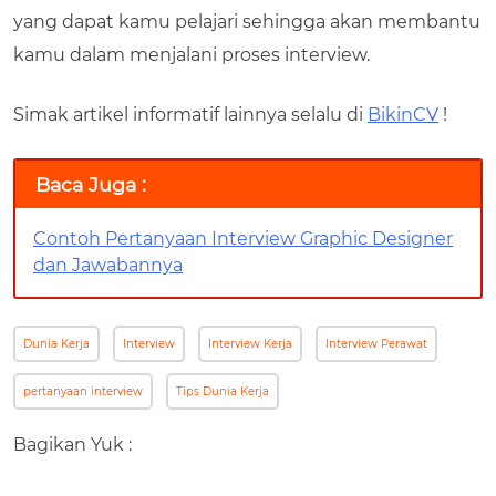
yang dapat kamu pelajari sehingga akan membantu
kamu dalam menjalani proses interview.
Simak artikel informatif lainnya selalu di
BikinCV
!
Baca Juga :
Contoh Pertanyaan Interview Graphic Designer
dan Jawabannya
Dunia Kerja
Interview
Interview Kerja
Interview Perawat
pertanyaan interview
Tips Dunia Kerja
Bagikan Yuk :