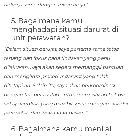
bekerja sama dengan rekan kerja.”
5. Bagaimana kamu
menghadapi situasi darurat di
unit perawatan?
“Dalam situasi darurat, saya pertama-tama tetap
tenang dan fokus pada tindakan yang perlu
dilakukan. Saya akan segera memanggil bantuan
dan mengikuti prosedur darurat yang telah
ditetapkan. Selain itu, saya akan berkoordinasi
dengan tim perawatan untuk memastikan bahwa
setiap langkah yang diambil sesuai dengan standar
perawatan dan keamanan pasien.”
6. Bagaimana kamu menilai