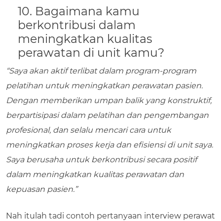
10. Bagaimana kamu
berkontribusi dalam
meningkatkan kualitas
perawatan di unit kamu?
“Saya akan aktif terlibat dalam program-program
pelatihan untuk meningkatkan perawatan pasien.
Dengan memberikan umpan balik yang konstruktif,
berpartisipasi dalam pelatihan dan pengembangan
profesional, dan selalu mencari cara untuk
meningkatkan proses kerja dan efisiensi di unit saya.
Saya berusaha untuk berkontribusi secara positif
dalam meningkatkan kualitas perawatan dan
kepuasan pasien.”
Nah itulah tadi contoh pertanyaan interview perawat