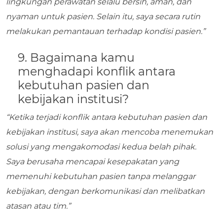
lingkungan perawatan selalu bersih, aman, dan
nyaman untuk pasien. Selain itu, saya secara rutin
melakukan pemantauan terhadap kondisi pasien.”
9. Bagaimana kamu
menghadapi konflik antara
kebutuhan pasien dan
kebijakan institusi?
“Ketika terjadi konflik antara kebutuhan pasien dan
kebijakan institusi, saya akan mencoba menemukan
solusi yang mengakomodasi kedua belah pihak.
Saya berusaha mencapai kesepakatan yang
memenuhi kebutuhan pasien tanpa melanggar
kebijakan, dengan berkomunikasi dan melibatkan
atasan atau tim.”