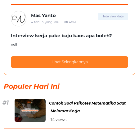
Mas Yanto
Interview Kerja
.
4 tahun yang lalu
4861
Interview kerja pake baju kaos apa boleh?
null
Lihat Selengkapnya
Populer Hari Ini
Contoh Soal Psikotes Matematika Saat
Melamar Kerja
14 views