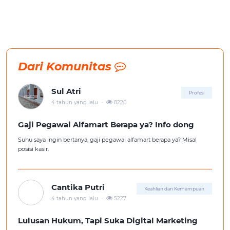
Dari Komunitas
Sul Atri
Profesi
.
4 tahun yang lalu
8220
Gaji Pegawai Alfamart Berapa ya? Info dong
Suhu saya ingin bertanya, gaji pegawai alfamart berapa ya? Misal
posisi kasir.
Cantika Putri
Keahlian dan Kemampuan
.
4 tahun yang lalu
5227
Lulusan Hukum, Tapi Suka Digital Marketing