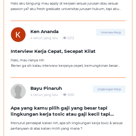
Halo aku bingung mau apply di kerjaan sesuai jurusan atau sesuai
passion ya? aku fresh graduate universitas jurusan hukum, tapi aku
lebih suka kerajaan digital marketing. Ortuku tentu kasi saran biar
aku ambil kerjaan sesuai jurusan.
Ken Ananda
Interview Kerja
.
4 tahun yang lalu
5213
Interview Kerja Cepat, Secepat Kilat
Halo, mau nanya nih
Bener ga sih kalau interview kerjanya cepet, kemungkinan besar
kita ga diterima kerja?
Tolong pencerahannya dong kakak-kakak semua, soalnya aku fresh
graduate, huhu :'(
Bayu Pinaruh
Lingkungan Kerja
.
4 tahun yang lalu
5061
Apa yang kamu pilih gaji yang besar tapi
lingkungan kerja toxic atau gaji kecil tapi
lingkungan kerja yang nyaman
Menurut pendapat kalian nih, apa sih lingkungan kerja toxic & sesuai
pertanyaan di atas kalian milih yang mana ?