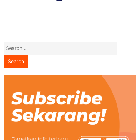
Search
for: