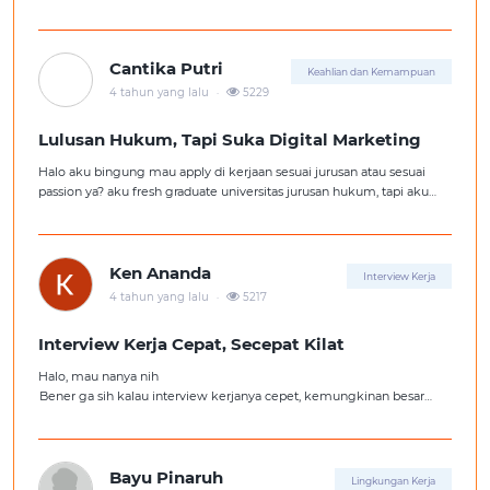
Cantika Putri
Keahlian dan Kemampuan
.
4 tahun yang lalu
5229
Lulusan Hukum, Tapi Suka Digital Marketing
Halo aku bingung mau apply di kerjaan sesuai jurusan atau sesuai
passion ya? aku fresh graduate universitas jurusan hukum, tapi aku
lebih suka kerajaan digital marketing. Ortuku tentu kasi saran biar
aku ambil kerjaan sesuai jurusan.
Ken Ananda
Interview Kerja
.
4 tahun yang lalu
5217
Interview Kerja Cepat, Secepat Kilat
Halo, mau nanya nih
Bener ga sih kalau interview kerjanya cepet, kemungkinan besar
kita ga diterima kerja?
Tolong pencerahannya dong kakak-kakak semua, soalnya aku fresh
graduate, huhu :'(
Bayu Pinaruh
Lingkungan Kerja