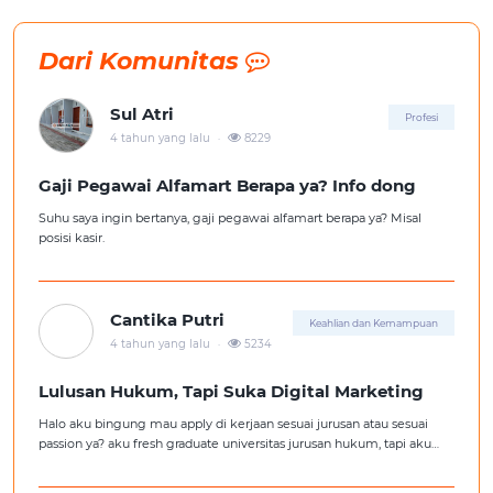
Dari Komunitas
Sul Atri
Profesi
.
4 tahun yang lalu
8229
Gaji Pegawai Alfamart Berapa ya? Info dong
Suhu saya ingin bertanya, gaji pegawai alfamart berapa ya? Misal
posisi kasir.
Cantika Putri
Keahlian dan Kemampuan
.
4 tahun yang lalu
5234
Lulusan Hukum, Tapi Suka Digital Marketing
Halo aku bingung mau apply di kerjaan sesuai jurusan atau sesuai
passion ya? aku fresh graduate universitas jurusan hukum, tapi aku
lebih suka kerajaan digital marketing. Ortuku tentu kasi saran biar
aku ambil kerjaan sesuai jurusan.