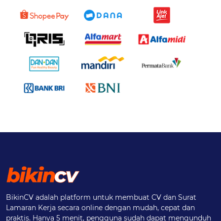
BikinCV adalah platform untuk membuat CV dan Surat
Lamaran Kerja secara online dengan mudah, cepat dan
praktis. Hanya 5 menit, pengguna sudah dapat mengunduh