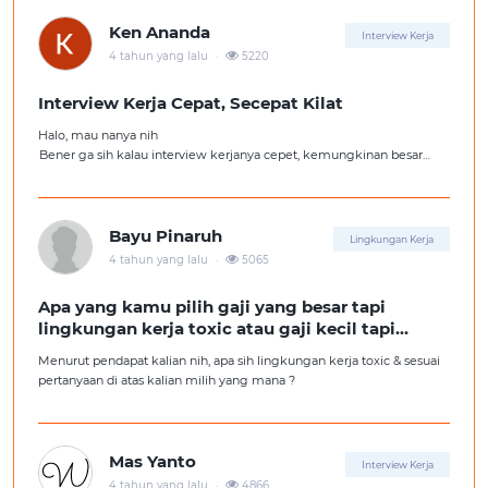
Ken Ananda
Interview Kerja
.
4 tahun yang lalu
5220
Interview Kerja Cepat, Secepat Kilat
Halo, mau nanya nih
Bener ga sih kalau interview kerjanya cepet, kemungkinan besar
kita ga diterima kerja?
Tolong pencerahannya dong kakak-kakak semua, soalnya aku fresh
graduate, huhu :'(
Bayu Pinaruh
Lingkungan Kerja
.
4 tahun yang lalu
5065
Apa yang kamu pilih gaji yang besar tapi
lingkungan kerja toxic atau gaji kecil tapi
lingkungan kerja yang nyaman
Menurut pendapat kalian nih, apa sih lingkungan kerja toxic & sesuai
pertanyaan di atas kalian milih yang mana ?
Mas Yanto
Interview Kerja
.
4 tahun yang lalu
4866