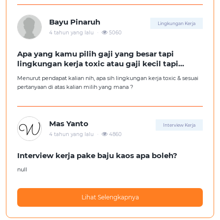
Tolong pencerahannya dong kakak-kakak semua, soalnya aku fresh
graduate, huhu :'(
Bayu Pinaruh
Lingkungan Kerja
.
4 tahun yang lalu
5060
Apa yang kamu pilih gaji yang besar tapi
lingkungan kerja toxic atau gaji kecil tapi
lingkungan kerja yang nyaman
Menurut pendapat kalian nih, apa sih lingkungan kerja toxic & sesuai
pertanyaan di atas kalian milih yang mana ?
Mas Yanto
Interview Kerja
.
4 tahun yang lalu
4860
Interview kerja pake baju kaos apa boleh?
null
Lihat Selengkapnya