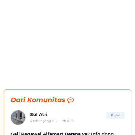
Dari Komunitas
Sul Atri
Profesi
.
4 tahun yang lalu
8216
Gaji Pegawai Alfamart Berapa ya? Info dong