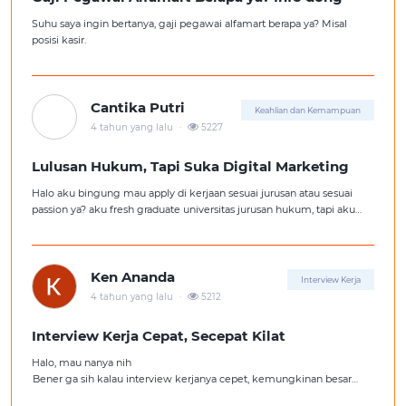
Suhu saya ingin bertanya, gaji pegawai alfamart berapa ya? Misal
posisi kasir.
Cantika Putri
Keahlian dan Kemampuan
.
4 tahun yang lalu
5227
Lulusan Hukum, Tapi Suka Digital Marketing
Halo aku bingung mau apply di kerjaan sesuai jurusan atau sesuai
passion ya? aku fresh graduate universitas jurusan hukum, tapi aku
lebih suka kerajaan digital marketing. Ortuku tentu kasi saran biar
aku ambil kerjaan sesuai jurusan.
Ken Ananda
Interview Kerja
.
4 tahun yang lalu
5212
Interview Kerja Cepat, Secepat Kilat
Halo, mau nanya nih
Bener ga sih kalau interview kerjanya cepet, kemungkinan besar
kita ga diterima kerja?