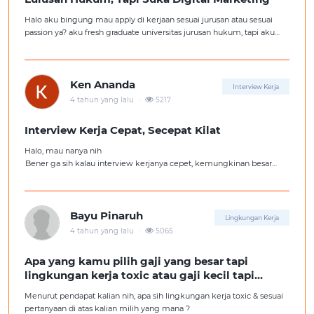
Halo aku bingung mau apply di kerjaan sesuai jurusan atau sesuai
passion ya? aku fresh graduate universitas jurusan hukum, tapi aku
lebih suka kerajaan digital marketing. Ortuku tentu kasi saran biar
aku ambil kerjaan sesuai jurusan.
Ken Ananda
Interview Kerja
.
4 tahun yang lalu
5217
Interview Kerja Cepat, Secepat Kilat
Halo, mau nanya nih
Bener ga sih kalau interview kerjanya cepet, kemungkinan besar
kita ga diterima kerja?
Tolong pencerahannya dong kakak-kakak semua, soalnya aku fresh
graduate, huhu :'(
Bayu Pinaruh
Lingkungan Kerja
.
4 tahun yang lalu
5065
Apa yang kamu pilih gaji yang besar tapi
lingkungan kerja toxic atau gaji kecil tapi
lingkungan kerja yang nyaman
Menurut pendapat kalian nih, apa sih lingkungan kerja toxic & sesuai
pertanyaan di atas kalian milih yang mana ?