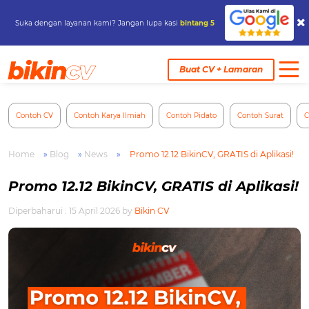
Suka dengan layanan kami? Jangan lupa kasi
bintang 5
Skip
to
Buat CV + Lamaran
content
Contoh CV
Contoh Karya Ilmiah
Contoh Pidato
Contoh Surat
C
Home
»
Blog
»
News
»
Promo 12.12 BikinCV, GRATIS di Aplikasi!
Promo 12.12 BikinCV, GRATIS di Aplikasi!
Diperbaharui : 15 April 2026
by
Bikin CV