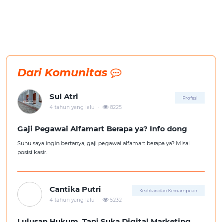
Dari Komunitas
Sul Atri
Profesi
.
4 tahun yang lalu
8225
Gaji Pegawai Alfamart Berapa ya? Info dong
Suhu saya ingin bertanya, gaji pegawai alfamart berapa ya? Misal
posisi kasir.
Cantika Putri
Keahlian dan Kemampuan
.
4 tahun yang lalu
5232
Lulusan Hukum, Tapi Suka Digital Marketing