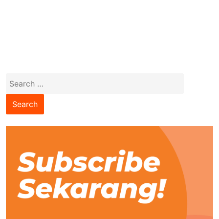
Search
for: