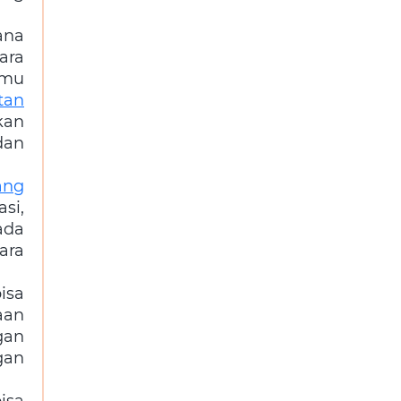
ana
ara
amu
tan
kan
dan
ang
si,
ada
ara
isa
aan
gan
gan
isa