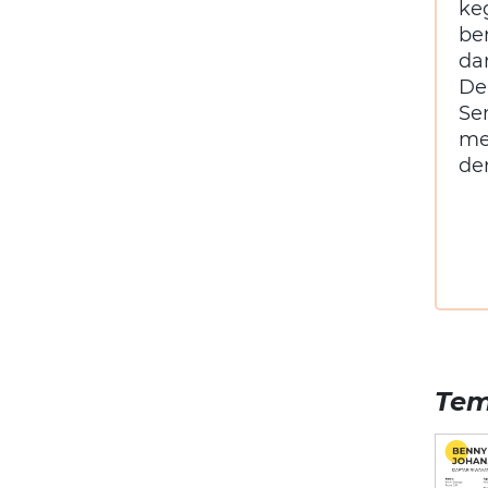
ke
be
da
De
S
me
de
Tem