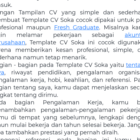
suk.
ngan Tampilan CV yang simple dan sederh
mbuat Template CV Soka cocok dipakai untuk p
ofesional maupun
Fresh Graduate
. Misalnya k
ngin melamar pekerjaan sebagai
akun
rusahaan
, Template CV Soka ini cocok diguna
rena memberikan kesan profesional, simple, 
derhana namun tetap menarik.
gian - bagian pada Template CV Soka yaitu
tent
ya
, riwayat pendidikan, pengalaman organisa
ngalaman kerja, hobi, keahlian, dan referensi. P
gian tentang saya, kamu dapat menjelaskan sec
ngkat tentang dirimu.
da bagian Pengalaman Kerja, kamu b
nambahkan pengalaman-pengalaman pekerj
mu di tempat yang sebelumnya, lengkapi den
hun mulai bekerja dan tahun selesai bekerja. Jan
pa tambahkan prestasi yang pernah diraih.
ngenai referensi, pada bagian ini kamu b