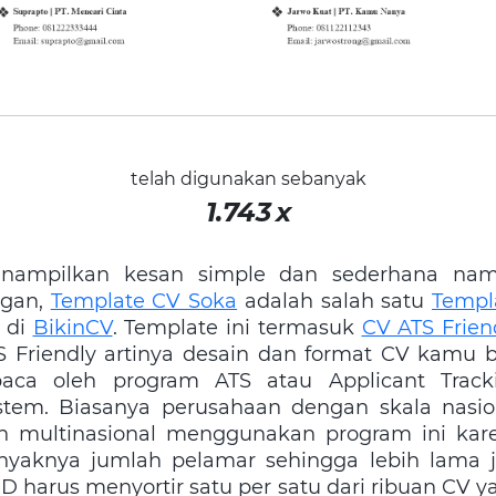
telah digunakan sebanyak
1.743
x
nampilkan kesan simple dan sederhana na
egan,
Template CV Soka
adalah salah satu
Templ
di
BikinCV
. Template ini termasuk
CV ATS Frien
S Friendly artinya desain dan format CV kamu b
baca oleh program ATS atau Applicant Track
stem. Biasanya perusahaan dengan skala nasio
n multinasional menggunakan program ini kar
nyaknya jumlah pelamar sehingga lebih lama j
D harus menyortir satu per satu dari ribuan CV y