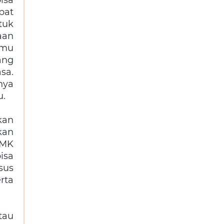
pat
tuk
aan
amu
ang
sa.
nya
u.
kan
kan
SMK
isa
sus
rta
tau