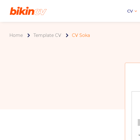
CV
Home
Template CV
CV Soka