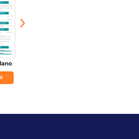
›
Minimal
ilano
Poleng
Lihat Detail
il
Lihat Detail