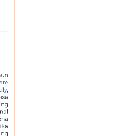
mun
ate
dly
,
isa
ing
nal
ena
ika
ang