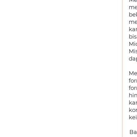
me
be
me
ka
bi
Mi
Mi
da
Me
fo
fo
hi
ka
ko
ke
Ba