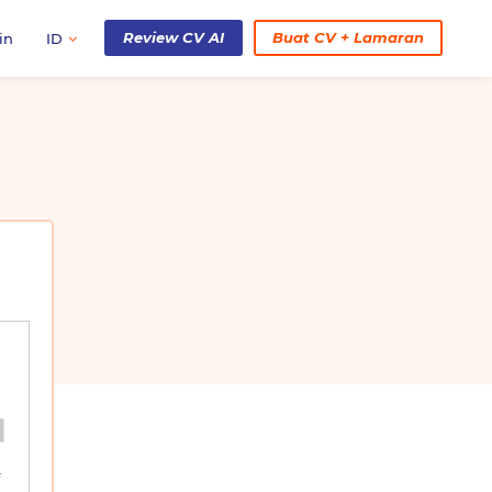
Review CV AI
Buat CV + Lamaran
in
ID