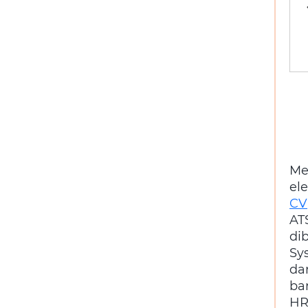
Me
el
CV
AT
di
Sy
da
ba
HR