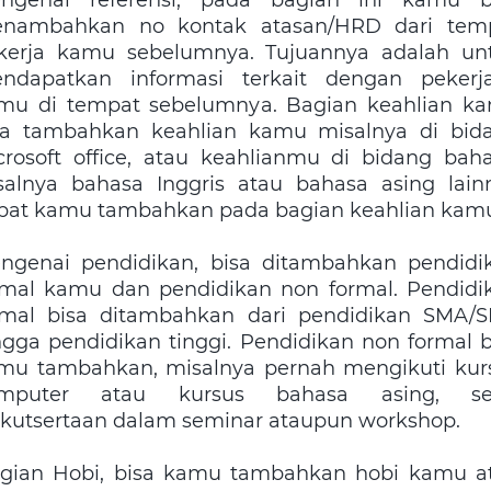
nambahkan no kontak atasan/HRD dari tem
kerja kamu sebelumnya. Tujuannya adalah un
ndapatkan informasi terkait dengan pekerj
mu di tempat sebelumnya. Bagian keahlian k
sa tambahkan keahlian kamu misalnya di bid
crosoft office, atau keahlianmu di bidang baha
salnya bahasa Inggris atau bahasa asing lain
pat kamu tambahkan pada bagian keahlian kam
ngenai pendidikan, bisa ditambahkan pendidi
rmal kamu dan pendidikan non formal. Pendidi
rmal bisa ditambahkan dari pendidikan SMA/
ngga pendidikan tinggi. Pendidikan non formal b
mu tambahkan, misalnya pernah mengikuti kur
mputer atau kursus bahasa asing, se
ikutsertaan dalam seminar ataupun workshop.
gian Hobi, bisa kamu tambahkan hobi kamu a