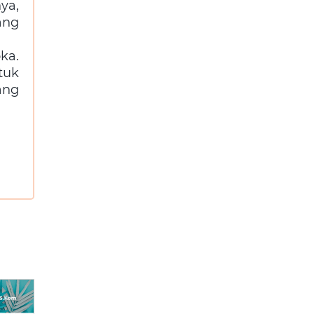
ya,
ang
ka.
tuk
ang