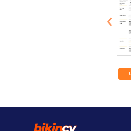
‹
Tropical
Jimbaran
Lihat Detail
Lihat Detail
L