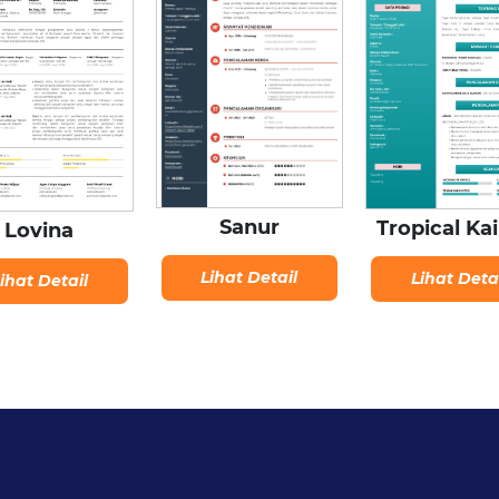
Sanur
Tropical Ka
Lovina
Lihat Detail
Lihat Deta
ihat Detail