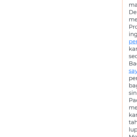
ma
De
me
Pr
i
pe
ka
se
Ba
sa
pe
ba
si
Pa
me
ka
ta
lu
Me