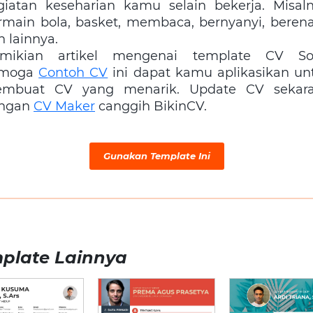
giatan keseharian kamu selain bekerja. Misaln
rmain bola, basket, membaca, bernyanyi, beren
n lainnya.
mikian artikel mengenai template CV So
emoga
Contoh CV
ini dapat kamu aplikasikan un
mbuat CV yang menarik. Update CV sekar
ngan
CV Maker
canggih BikinCV.
Gunakan Template Ini
plate Lainnya