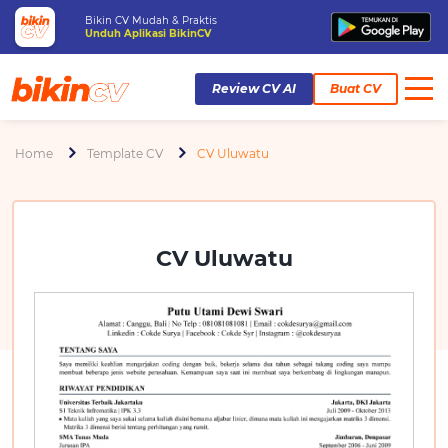
Bikin CV Mudah & Praktis
Unduh Aplikasi BikinCV
Review CV AI
Buat CV
Home
Template CV
CV Uluwatu
CV Uluwatu