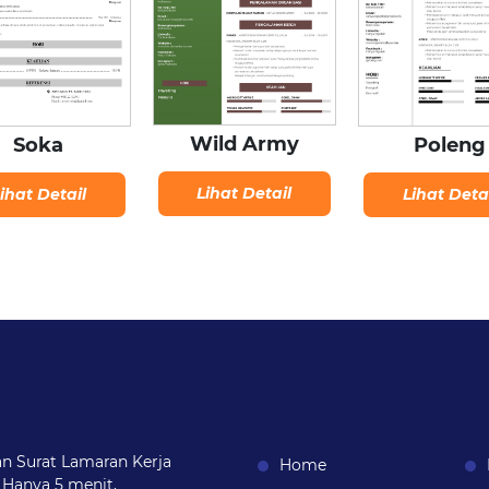
Wild Army
Soka
Poleng
Lihat Detail
ihat Detail
Lihat Deta
n Surat Lamaran Kerja
Home
 Hanya 5 menit,