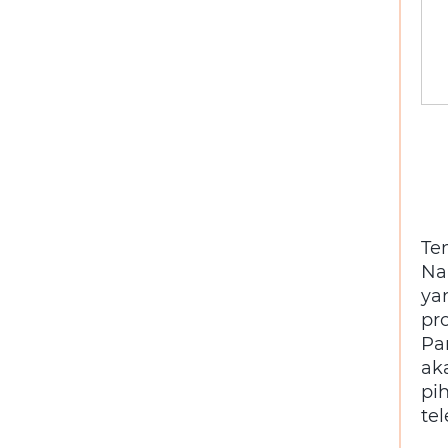
Te
Na
ya
pr
Pa
ak
pih
tel