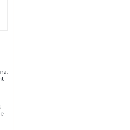
na.
nt
k
le-