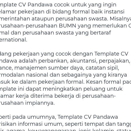
mplate CV Pandawa cocok untuk yang ingin
lamar pekerjaan di bidang formal baik instansi
merintahan ataupun perusahaan swasta. Misalny
rusahaan-perusahaan BUMN yang memerlukan 
rmal dan perusahaan swasta yang bertaraf
ernational.
dang pekerjaan yang cocok dengan Template CV
ndawa adalah perbankan, akuntansi, perpajakan,
nance, manajemen sumber daya, catatan sipil,
rmodalan nasional dan sebagainya yang kiranya
suk ke dalam pekerjaan formal. Kesan formal pa
mplate ini dapat meningkatkan peluang untuk
lamar kerja diterima bekerja di perusahaan-
rusahaan impiannya.
perti pada umumnya, Template CV Pandawa
risikan informasi umum, seperti tempat dan tang
hir, agama, kewarganegaraan, jenis kelamin, statu