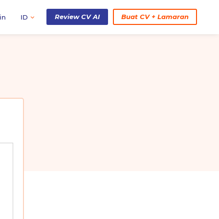
Review CV AI
Buat CV + Lamaran
in
ID