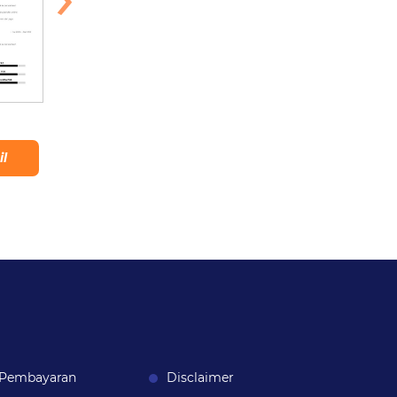
Ubud
Uluwatu
Lihat Detail
il
Lihat Detail
Pembayaran
Disclaimer