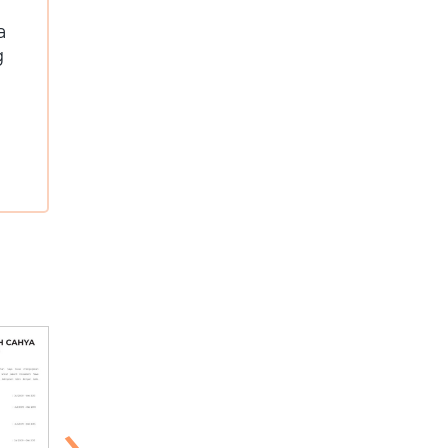
a
g
›