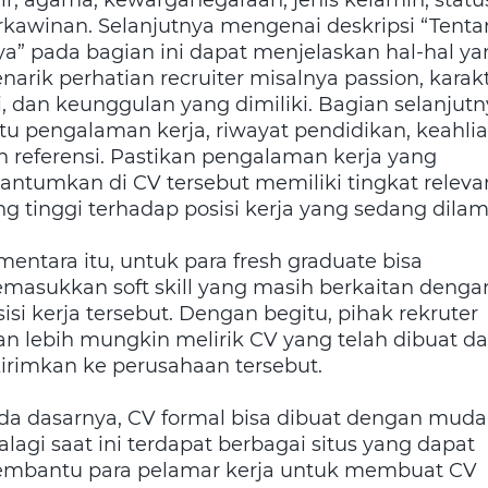
rkawinan. Selanjutnya mengenai deskripsi “Tent
ya” pada bagian ini dapat menjelaskan hal-hal ya
narik perhatian recruiter misalnya passion, karak
ri, dan keunggulan yang dimiliki. Bagian selanjut
itu pengalaman kerja, riwayat pendidikan, keahli
n referensi. Pastikan pengalaman kerja yang
cantumkan di CV tersebut memiliki tingkat releva
ng tinggi terhadap posisi kerja yang sedang dilam
mentara itu, untuk para fresh graduate bisa
masukkan soft skill yang masih berkaitan denga
isi kerja tersebut. Dengan begitu, pihak rekruter
an lebih mungkin melirik CV yang telah dibuat d
kirimkan ke perusahaan tersebut.
da dasarnya, CV formal bisa dibuat dengan muda
alagi saat ini terdapat berbagai situs yang dapat
mbantu para pelamar kerja untuk membuat CV