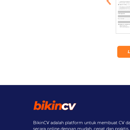
Minimal
Black Grad
Lihat Detail
Lihat Detail
L
BikinCV adalah platform untuk membuat CV da
secara online dengan mudah, cepat dan praktis.