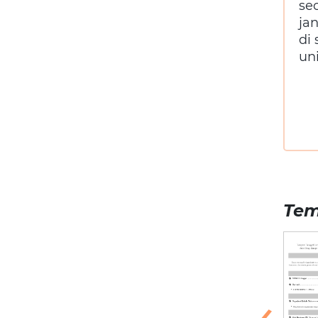
se
ja
di
un
Tem
‹