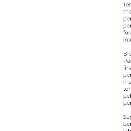
Te
me
pe
pe
fo
int
Bi
Pa
fi
pe
ma
te
pe
pe
Se
be
la