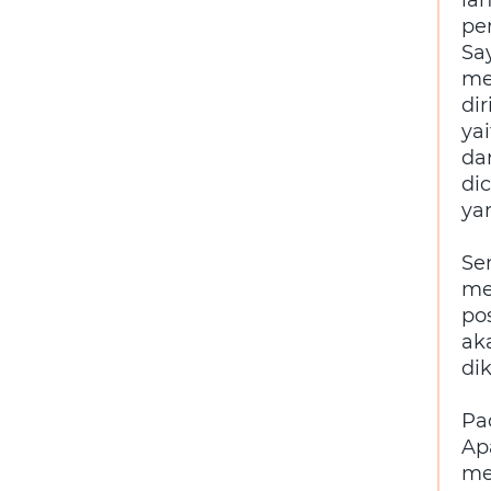
pe
Sa
me
di
ya
da
di
ya
Se
me
pos
ak
di
Pa
Ap
me