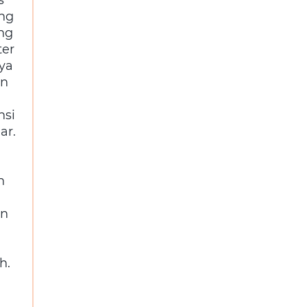
ang
ng
ter
nya
an
nsi
ar.
n
an
h.