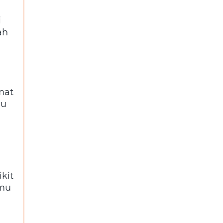
i
ah
mat
mu
kit
amu