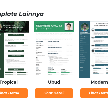
plate Lainnya
Ubud
Tropical
Moder
Lihat Detail
ihat Detail
Lihat Deta