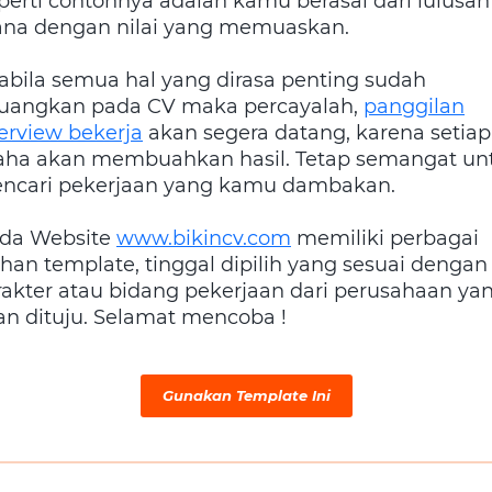
perti contohnya adalah kamu berasal dari lulusan
na dengan nilai yang memuaskan.
abila semua hal yang dirasa penting sudah
tuangkan pada CV maka percayalah,
panggilan
terview bekerja
akan segera datang, karena setiap
aha akan membuahkan hasil. Tetap semangat un
ncari pekerjaan yang kamu dambakan.
da Website
www.bikincv.com
memiliki perbagai
lihan template, tinggal dipilih yang sesuai dengan
rakter atau bidang pekerjaan dari perusahaan ya
an dituju. Selamat mencoba !
Gunakan Template Ini