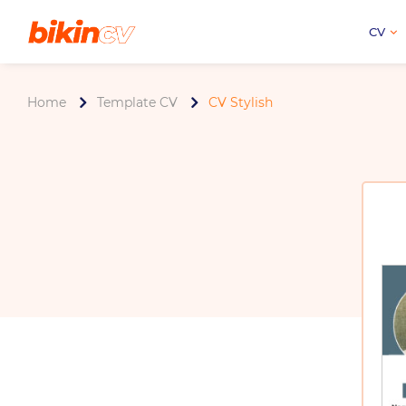
CV
Home
Template CV
CV Stylish