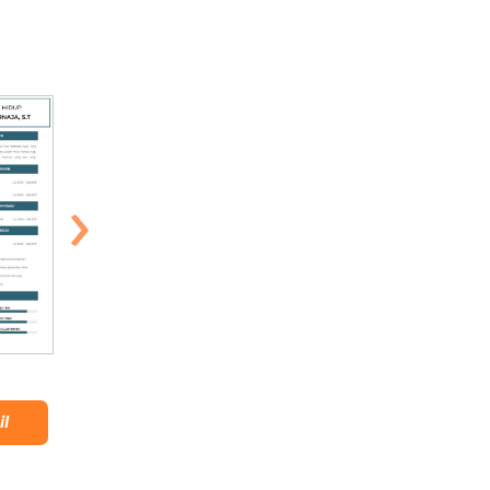
›
Sea Army
n
Tropical Luana
Lihat Detail
il
Lihat Detail