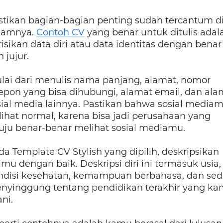
stikan bagian-bagian penting sudah tercantum d
lamnya.
Contoh CV
yang benar untuk ditulis adal
risikan data diri atau data identitas dengan benar
 jujur.
lai dari menulis nama panjang, alamat, nomor
lepon yang bisa dihubungi, alamat email, dan ala
sial media lainnya. Pastikan bahwa sosial media
rlihat normal, karena bisa jadi perusahaan yang
tuju benar-benar melihat sosial mediamu.
da Template CV Stylish yang dipilih, deskripsikan
imu dengan baik. Deskripsi diri ini termasuk usia,
ndisi kesehatan, kemampuan berbahasa, dan sedi
nyinggung tentang pendidikan terakhir yang k
ani.