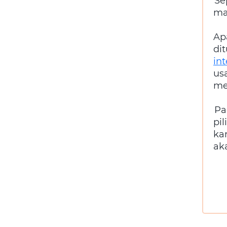
Se
ma
Ap
di
in
us
me
Pa
pi
ka
ak