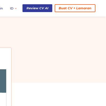
Review CV AI
Buat CV + Lamaran
in
ID