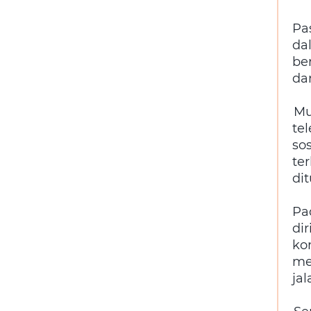
Pa
da
be
dan
Mu
te
so
te
di
Pa
dir
ko
me
jal