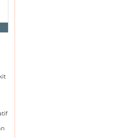
it
tif
an