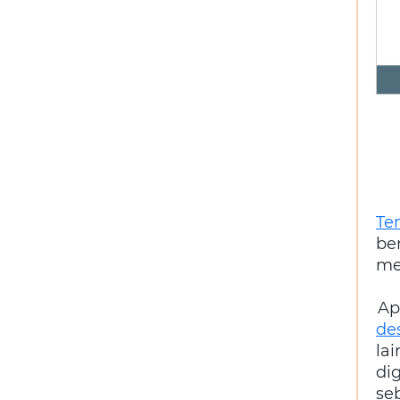
Te
be
me
Ap
des
la
di
se