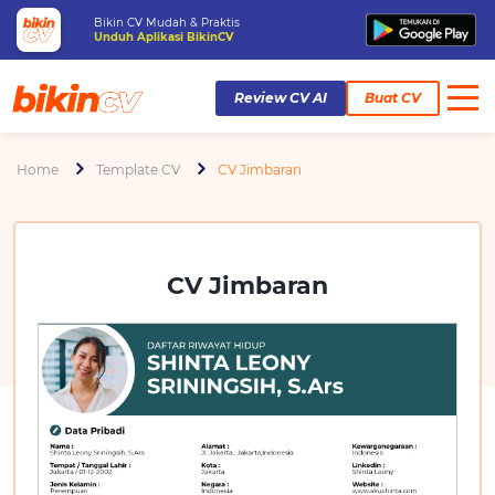
Bikin CV Mudah & Praktis
Unduh Aplikasi BikinCV
Review CV AI
Buat CV
Home
Template CV
CV Jimbaran
CV Jimbaran