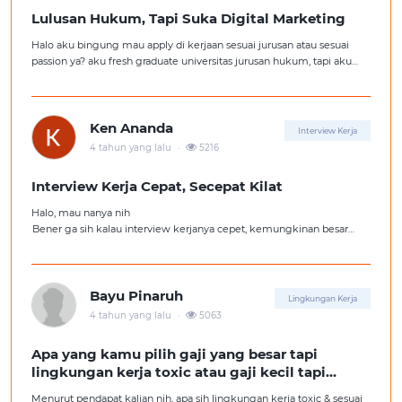
Lulusan Hukum, Tapi Suka Digital Marketing
Halo aku bingung mau apply di kerjaan sesuai jurusan atau sesuai
passion ya? aku fresh graduate universitas jurusan hukum, tapi aku
lebih suka kerajaan digital marketing. Ortuku tentu kasi saran biar
aku ambil kerjaan sesuai jurusan.
Ken Ananda
Interview Kerja
.
4 tahun yang lalu
5216
Interview Kerja Cepat, Secepat Kilat
Halo, mau nanya nih
Bener ga sih kalau interview kerjanya cepet, kemungkinan besar
kita ga diterima kerja?
Tolong pencerahannya dong kakak-kakak semua, soalnya aku fresh
graduate, huhu :'(
Bayu Pinaruh
Lingkungan Kerja
.
4 tahun yang lalu
5063
Apa yang kamu pilih gaji yang besar tapi
lingkungan kerja toxic atau gaji kecil tapi
lingkungan kerja yang nyaman
Menurut pendapat kalian nih, apa sih lingkungan kerja toxic & sesuai