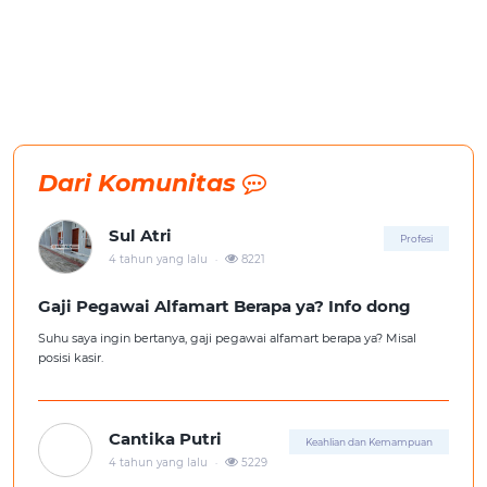
Dari Komunitas
Sul Atri
Profesi
.
4 tahun yang lalu
8221
Gaji Pegawai Alfamart Berapa ya? Info dong
Suhu saya ingin bertanya, gaji pegawai alfamart berapa ya? Misal
posisi kasir.
Cantika Putri
Keahlian dan Kemampuan
.
4 tahun yang lalu
5229