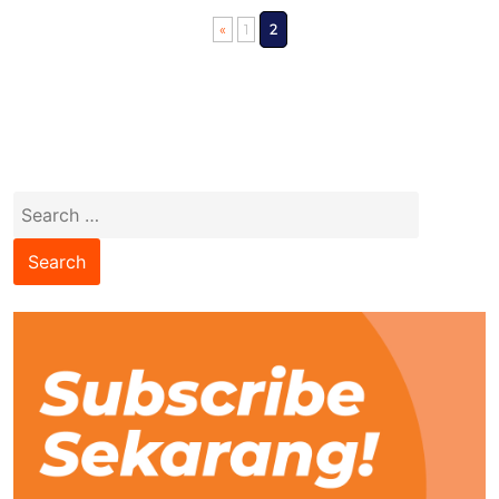
«
1
2
Search
for: