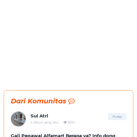
Dari Komunitas
Sul Atri
Profesi
.
4 tahun yang lalu
8214
Gaji Pegawai Alfamart Berapa ya? Info dong