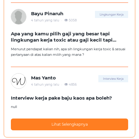
Tolong pencerahannya dong kakak-kakak semua, soalnya aku fresh
graduate, huhu :'(
Bayu Pinaruh
Lingkungan Kerja
.
4 tahun yang lalu
5058
Apa yang kamu pilih gaji yang besar tapi
lingkungan kerja toxic atau gaji kecil tapi
lingkungan kerja yang nyaman
Menurut pendapat kalian nih, apa sih lingkungan kerja toxic & sesuai
pertanyaan di atas kalian milih yang mana ?
Mas Yanto
Interview Kerja
.
4 tahun yang lalu
4856
Interview kerja pake baju kaos apa boleh?
null
Lihat Selengkapnya