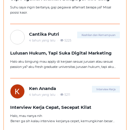
Suhu saya ingin bertanya, gaji pegawai alfamart berapa ya? Misal
posisi kasir.
Cantika Putri
Keahlian dan Kemampuan
.
4 tahun yang lalu
5225
Lulusan Hukum, Tapi Suka Digital Marketing
Halo aku bingung mau apply di kerjaan sesuai jurusan atau sesuai
passion ya? aku fresh graduate universitas jurusan hukum, tapi aku
lebih suka kerajaan digital marketing. Ortuku tentu kasi saran biar
aku ambil kerjaan sesuai jurusan.
Ken Ananda
Interview Kerja
.
4 tahun yang lalu
5211
Interview Kerja Cepat, Secepat Kilat
Halo, mau nanya nih
Bener ga sih kalau interview kerjanya cepet, kemungkinan besar
kita ga diterima kerja?