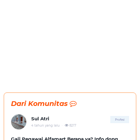
Dari Komunitas
Sul Atri
Profesi
.
4 tahun yang lalu
8217
Gaji Pegawai Alfamart Berapa ya? Info dong