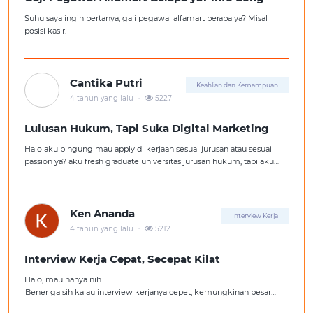
Suhu saya ingin bertanya, gaji pegawai alfamart berapa ya? Misal
posisi kasir.
Cantika Putri
Keahlian dan Kemampuan
.
4 tahun yang lalu
5227
Lulusan Hukum, Tapi Suka Digital Marketing
Halo aku bingung mau apply di kerjaan sesuai jurusan atau sesuai
passion ya? aku fresh graduate universitas jurusan hukum, tapi aku
lebih suka kerajaan digital marketing. Ortuku tentu kasi saran biar
aku ambil kerjaan sesuai jurusan.
Ken Ananda
Interview Kerja
.
4 tahun yang lalu
5212
Interview Kerja Cepat, Secepat Kilat
Halo, mau nanya nih
Bener ga sih kalau interview kerjanya cepet, kemungkinan besar
kita ga diterima kerja?