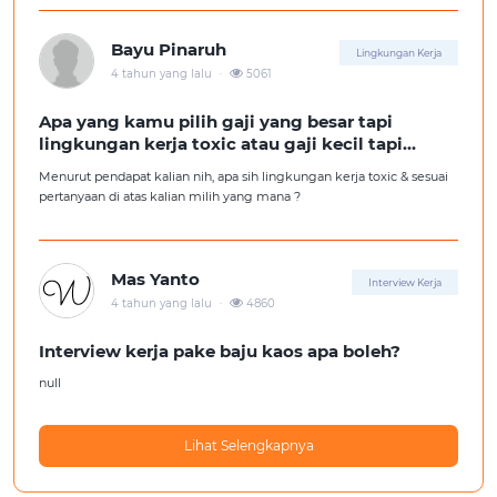
Tolong pencerahannya dong kakak-kakak semua, soalnya aku fresh
graduate, huhu :'(
Bayu Pinaruh
Lingkungan Kerja
.
4 tahun yang lalu
5061
Apa yang kamu pilih gaji yang besar tapi
lingkungan kerja toxic atau gaji kecil tapi
lingkungan kerja yang nyaman
Menurut pendapat kalian nih, apa sih lingkungan kerja toxic & sesuai
pertanyaan di atas kalian milih yang mana ?
Mas Yanto
Interview Kerja
.
4 tahun yang lalu
4860
Interview kerja pake baju kaos apa boleh?
null
Lihat Selengkapnya