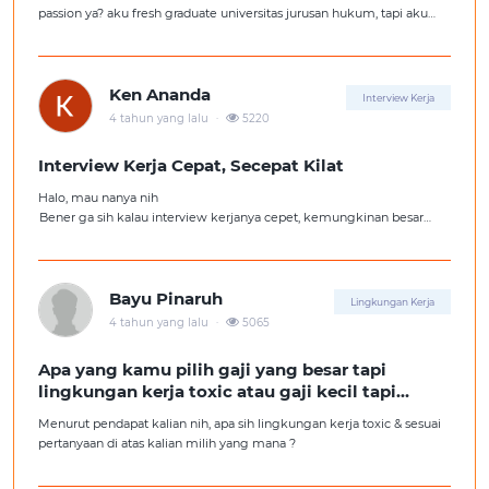
passion ya? aku fresh graduate universitas jurusan hukum, tapi aku
lebih suka kerajaan digital marketing. Ortuku tentu kasi saran biar
aku ambil kerjaan sesuai jurusan.
Ken Ananda
Interview Kerja
.
4 tahun yang lalu
5220
Interview Kerja Cepat, Secepat Kilat
Halo, mau nanya nih
Bener ga sih kalau interview kerjanya cepet, kemungkinan besar
kita ga diterima kerja?
Tolong pencerahannya dong kakak-kakak semua, soalnya aku fresh
graduate, huhu :'(
Bayu Pinaruh
Lingkungan Kerja
.
4 tahun yang lalu
5065
Apa yang kamu pilih gaji yang besar tapi
lingkungan kerja toxic atau gaji kecil tapi
lingkungan kerja yang nyaman
Menurut pendapat kalian nih, apa sih lingkungan kerja toxic & sesuai
pertanyaan di atas kalian milih yang mana ?