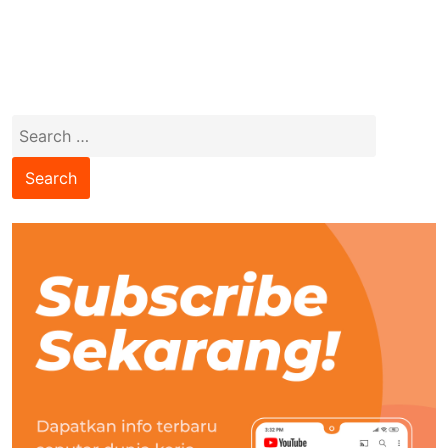
Search
for: