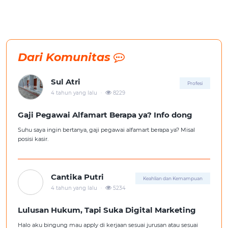
Dari Komunitas
Sul Atri
Profesi
.
4 tahun yang lalu
8229
Gaji Pegawai Alfamart Berapa ya? Info dong
Suhu saya ingin bertanya, gaji pegawai alfamart berapa ya? Misal
posisi kasir.
Cantika Putri
Keahlian dan Kemampuan
.
4 tahun yang lalu
5234
Lulusan Hukum, Tapi Suka Digital Marketing
Halo aku bingung mau apply di kerjaan sesuai jurusan atau sesuai