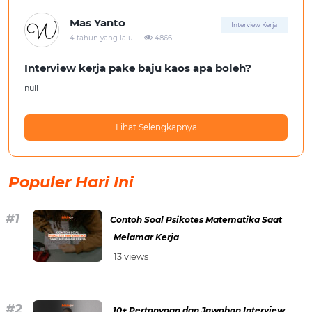
Mas Yanto
Interview Kerja
.
4 tahun yang lalu
4866
Interview kerja pake baju kaos apa boleh?
null
Lihat Selengkapnya
Populer Hari Ini
Contoh Soal Psikotes Matematika Saat
Melamar Kerja
13 views
10+ Pertanyaan dan Jawaban Interview