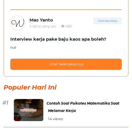
Mas Yanto
Interview Kerja
.
4 tahun yang lalu
4861
Interview kerja pake baju kaos apa boleh?
null
Lihat Selengkapnya
Populer Hari Ini
Contoh Soal Psikotes Matematika Saat
Melamar Kerja
14 views