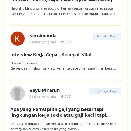
Halo aku bingung mau apply di kerjaan sesuai jurusan atau sesuai
passion ya? aku fresh graduate universitas jurusan hukum, tapi aku
lebih suka kerajaan digital marketing. Ortuku tentu kasi saran biar
aku ambil kerjaan sesuai jurusan.
Ken Ananda
Interview Kerja
.
4 tahun yang lalu
5213
Interview Kerja Cepat, Secepat Kilat
Halo, mau nanya nih
Bener ga sih kalau interview kerjanya cepet, kemungkinan besar
kita ga diterima kerja?
Tolong pencerahannya dong kakak-kakak semua, soalnya aku fresh
graduate, huhu :'(
Bayu Pinaruh
Lingkungan Kerja
.
4 tahun yang lalu
5061
Apa yang kamu pilih gaji yang besar tapi
lingkungan kerja toxic atau gaji kecil tapi
lingkungan kerja yang nyaman
Menurut pendapat kalian nih, apa sih lingkungan kerja toxic & sesuai
pertanyaan di atas kalian milih yang mana ?