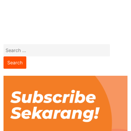
Search
for: