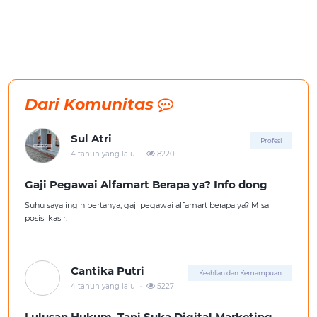
Dari Komunitas
Sul Atri
Profesi
.
4 tahun yang lalu
8220
Gaji Pegawai Alfamart Berapa ya? Info dong
Suhu saya ingin bertanya, gaji pegawai alfamart berapa ya? Misal
posisi kasir.
Cantika Putri
Keahlian dan Kemampuan
.
4 tahun yang lalu
5227
Lulusan Hukum, Tapi Suka Digital Marketing