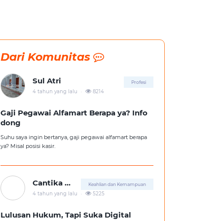
Dari Komunitas
Sul Atri
Profesi
.
4 tahun yang lalu
8214
Gaji Pegawai Alfamart Berapa ya? Info
dong
Suhu saya ingin bertanya, gaji pegawai alfamart berapa
ya? Misal posisi kasir.
Cantika Putri
Keahlian dan Kemampuan
.
4 tahun yang lalu
5225
Lulusan Hukum, Tapi Suka Digital