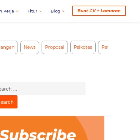
Buat CV + Lamaran
n Kerja
Fitur
Blog
uangan
News
Proposal
Psikotes
Review CV AI
arch
: