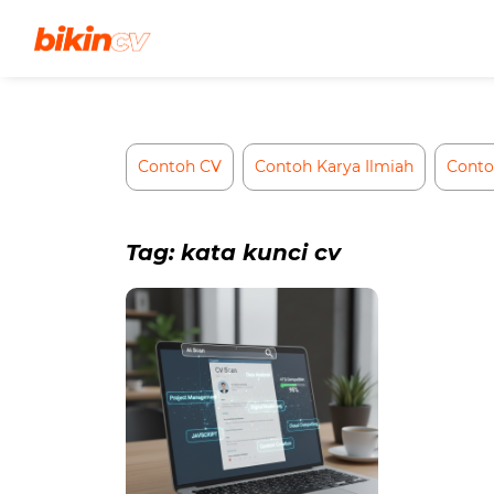
Skip
to
content
Contoh CV
Contoh Karya Ilmiah
Conto
Tag:
kata kunci cv