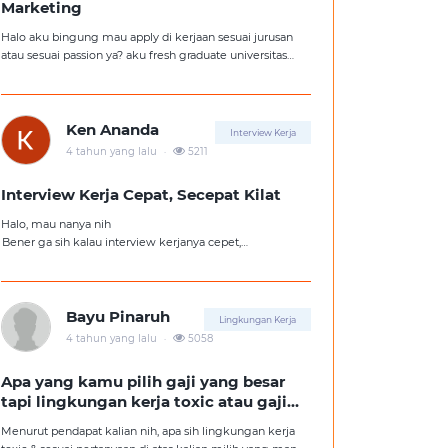
Marketing
Halo aku bingung mau apply di kerjaan sesuai jurusan
atau sesuai passion ya? aku fresh graduate universitas
jurusan hukum, tapi aku lebih suka kerajaan digital
marketing. Ortuku tentu kasi saran biar aku ambil
kerjaan sesuai jurusan.
Ken Ananda
Interview Kerja
.
4 tahun yang lalu
5211
Interview Kerja Cepat, Secepat Kilat
Halo, mau nanya nih
Bener ga sih kalau interview kerjanya cepet,
kemungkinan besar kita ga diterima kerja?
Tolong pencerahannya dong kakak-kakak semua,
soalnya aku fresh graduate, huhu :'(
Bayu Pinaruh
Lingkungan Kerja
.
4 tahun yang lalu
5058
Apa yang kamu pilih gaji yang besar
tapi lingkungan kerja toxic atau gaji
kecil tapi lingkungan kerja yang
Menurut pendapat kalian nih, apa sih lingkungan kerja
nyaman