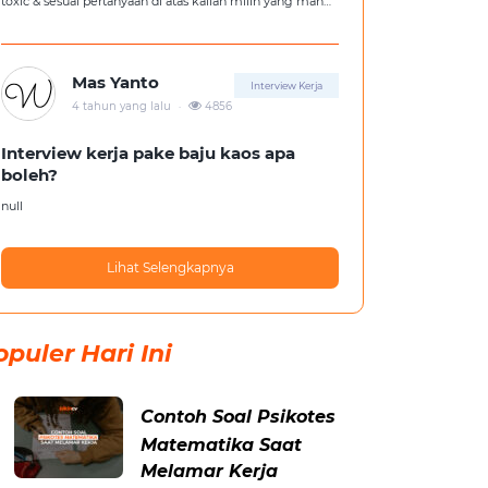
toxic & sesuai pertanyaan di atas kalian milih yang mana
?
Mas Yanto
Interview Kerja
.
4 tahun yang lalu
4856
Interview kerja pake baju kaos apa
boleh?
null
Lihat Selengkapnya
opuler Hari Ini
Contoh Soal Psikotes
Matematika Saat
Melamar Kerja