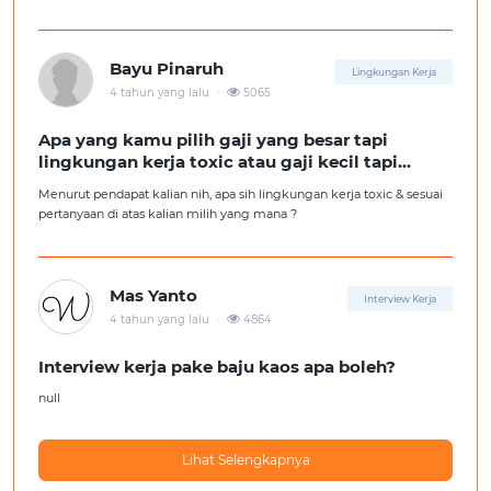
kita ga diterima kerja?
Tolong pencerahannya dong kakak-kakak semua, soalnya aku fresh
graduate, huhu :'(
Bayu Pinaruh
Lingkungan Kerja
.
4 tahun yang lalu
5065
Apa yang kamu pilih gaji yang besar tapi
lingkungan kerja toxic atau gaji kecil tapi
lingkungan kerja yang nyaman
Menurut pendapat kalian nih, apa sih lingkungan kerja toxic & sesuai
pertanyaan di atas kalian milih yang mana ?
Mas Yanto
Interview Kerja
.
4 tahun yang lalu
4864
Interview kerja pake baju kaos apa boleh?
null
Lihat Selengkapnya